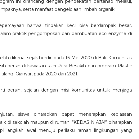
rogram ini dirancang dengan pendekatan bertahap melalui,
mpaknya, serta manfaat pengelolaan limbah organik.
ercayaan bahwa tindakan kecil bisa berdampak besar.
g dalam praktik pengomposan dan pembuatan eco enzyme di
elah dikenal sejak berdiri pada 16 Mei 2020 di Bali. Komunitas
rsih-bersih di kawasan suci Pura Besakih dan program Plastic
lalang, Gianyar, pada 2020 dan 2021.
arti bersih, sejalan dengan misi komunitas untuk menjaga
jutan, siswa diharapkan dapat menerapkan kebiasaan
aik di sekolah maupun di rumah. “KEDASIN AJA!” diharapkan
pi langkah awal menuju perilaku ramah lingkungan yang