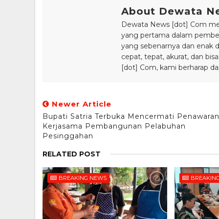
About Dewata N
Dewata News [dot] Com meru
yang pertama dalam pemberi
yang sebenarnya dan enak din
cepat, tepat, akurat, dan 
[dot] Com, kami berharap da
Newer Article
Bupati Satria Terbuka Mencermati Penawara
Kerjasama Pembangunan Pelabuhan
Pesinggahan
RELATED POST
BREAKING NEWS
BREAKIN