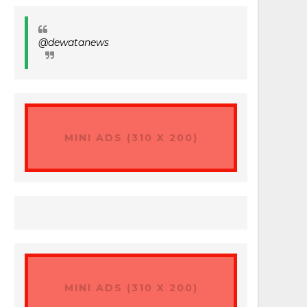
@dewatanews
MINI ADS (310 X 200)
MINI ADS (310 X 200)