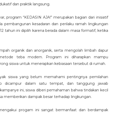
ukatif dan praktik langsung.
yar, program “KEDASIN AJA!” merupakan bagian dari inisiatif
ada pembangunan kesadaran dan perilaku ramah lingkungan
2 tahun ini dipilih karena berada dalam masa formatif, ketika
ampah organik dan anorganik, serta mengolah limbah dapur
metode teba modern. Program ini diharapkan mampu
ng siswa untuk menerapkan kebiasaan tersebut di rumah.
anyak siswa yang belum memahami pentingnya pemilahan
ap dicampur dalam satu tempat, dan tanggung jawab
i kampanye ini, siswa diberi pemahaman bahwa tindakan kecil
sa memberikan dampak besar terhadap lingkungan.
mengakui progam ini sangat bermanfaat dan berdampak