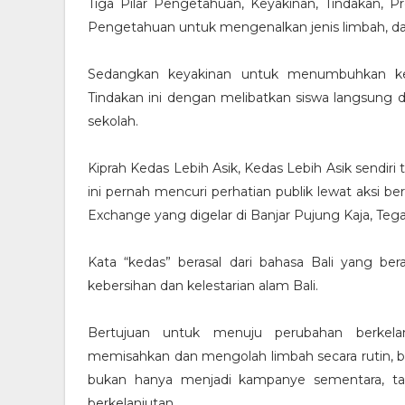
Tiga Pilar Pengetahuan, Keyakinan, Tindakan, P
Pengetahuan untuk mengenalkan jenis limbah, da
Sedangkan keyakinan untuk menumbuhkan kep
Tindakan ini dengan melibatkan siswa langsun
sekolah.
Kiprah Kedas Lebih Asik, Kedas Lebih Asik sendiri t
ini pernah mencuri perhatian publik lewat aksi be
Exchange yang digelar di Banjar Pujung Kaja, Tega
Kata “kedas” berasal dari bahasa Bali yang ber
kebersihan dan kelestarian alam Bali.
Bertujuan untuk menuju perubahan berkelan
memisahkan dan mengolah limbah secara rutin, b
bukan hanya menjadi kampanye sementara, ta
berkelanjutan.