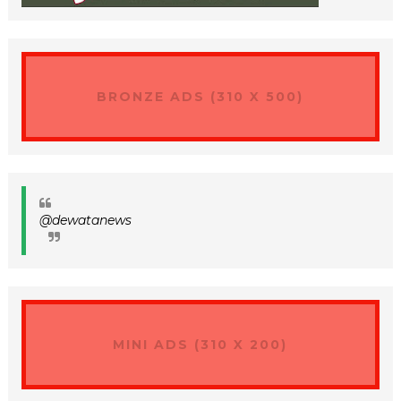
BRONZE ADS (310 X 500)
@dewatanews
MINI ADS (310 X 200)