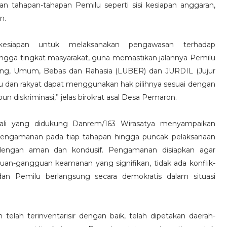
n tahapan-tahapan Pemilu seperti sisi kesiapan anggaran,
n.
esiapan untuk melaksanakan pengawasan terhadap
ingga tingkat masyarakat, guna memastikan jalannya Pemilu
gsung, Umum, Bebas dan Rahasia (LUBER) dan JURDIL (Jujur
lu dan rakyat dapat menggunakan hak pilihnya sesuai dengan
un diskriminasi,” jelas birokrat asal Desa Pemaron.
ali yang didukung Danrem/163 Wirasatya menyampaikan
 pengamanan pada tiap tahapan hingga puncak pelaksanaan
 dengan aman dan kondusif. Pengamanan disiapkan agar
uan-gangguan keamanan yang signifikan, tidak ada konflik-
dan Pemilu berlangsung secara demokratis dalam situasi
lah terinventarisir dengan baik, telah dipetakan daerah-