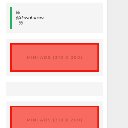
@dewatanews
MINI ADS (310 X 200)
MINI ADS (310 X 200)