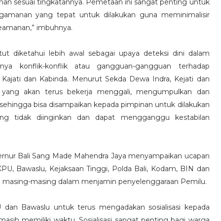
anan sesuai tingkatannya. Pemetaan ini sangat penting untuk
gamanan yang tepat untuk dilakukan guna meminimalisir
eamanan,” imbuhnya.
ut diketahui lebih awal sebagai upaya deteksi dini dalam
nya konflik-konflik atau gangguan-gangguan terhadap
Kajati dan Kabinda. Menurut Sekda Dewa Indra, Kejati dan
en yang akan terus bekerja menggali, mengumpulkan dan
i sehingga bisa disampaikan kepada pimpinan untuk dilakukan
ng tidak diinginkan dan dapat mengganggu kestabilan
ernur Bali Sang Made Mahendra Jaya menyampaikan ucapan
 KPU, Bawaslu, Kejaksaan Tinggi, Polda Bali, Kodam, BIN dan
iban masing-masing dalam menjamin penyelenggaraan Pemilu.
 dan Bawaslu untuk terus mengadakan sosialisasi kepada
masih memiliki waktu. Sosialisasi sangat penting bagi warga