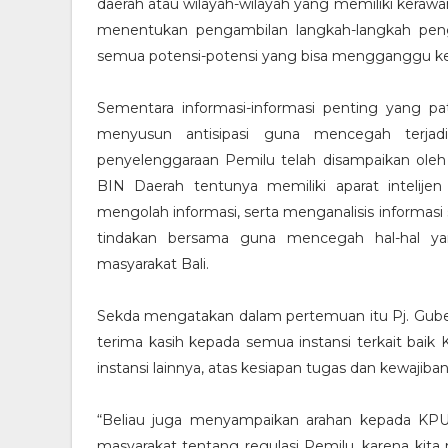
daerah atau wilayah-wilayah yang memiliki keraw
menentukan pengambilan langkah-langkah pen
semua potensi-potensi yang bisa mengganggu k
Sementara informasi-informasi penting yang pat
menyusun antisipasi guna mencegah terjadi
penyelenggaraan Pemilu telah disampaikan oleh 
BIN Daerah tentunya memiliki aparat intelij
mengolah informasi, serta menganalisis informas
tindakan bersama guna mencegah hal-hal ya
masyarakat Bali.
Sekda mengatakan dalam pertemuan itu Pj. Gub
terima kasih kepada semua instansi terkait baik
instansi lainnya, atas kesiapan tugas dan kewaj
“Beliau juga menyampaikan arahan kepada KPU
masyarakat tentang regulasi Pemilu, karena kita 