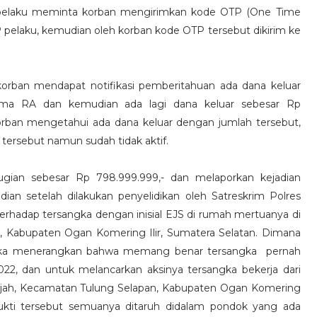
 pelaku meminta korban mengirimkan kode OTP (One Time
 pelaku, kemudian oleh korban kode OTP tersebut dikirim ke
rban mendapat notifikasi pemberitahuan ada dana keluar
ama RA dan kemudian ada lagi dana keluar sebesar Rp
orban mengetahui ada dana keluar dengan jumlah tersebut,
rsebut namun sudah tidak aktif.
ugian sebesar Rp 798.999.999,- dan melaporkan kejadian
ian setelah dilakukan penyelidikan oleh Satreskrim Polres
rhadap tersangka dengan inisial EJS di rumah mertuanya di
 Kabupaten Ogan Komering Ilir, Sumatera Selatan. Dimana
angka menerangkan bahwa memang benar tersangka pernah
22, dan untuk melancarkan aksinya tersangka bekerja dari
jah, Kecamatan Tulung Selapan, Kabupaten Ogan Komering
ukti tersebut semuanya ditaruh didalam pondok yang ada