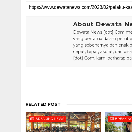
About Dewata N
Dewata News [dot] Com meru
yang pertama dalam pemberi
yang sebenarnya dan enak din
cepat, tepat, akurat, dan 
[dot] Com, kami berharap da
RELATED POST
BREAKING NEWS
BREAKIN