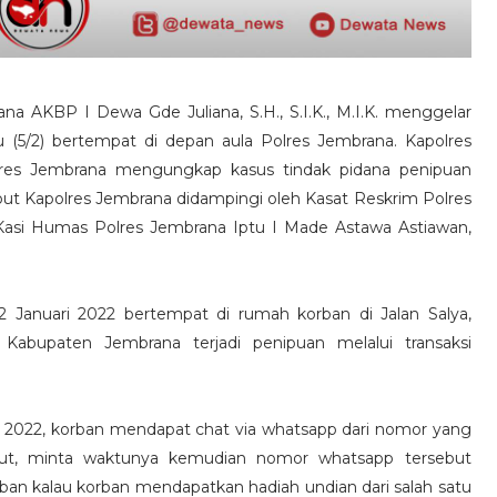
na AKBP I Dewa Gde Juliana, S.H., S.I.K., M.I.K. menggelar
(5/2) bertempat di depan aula Polres Jembrana. Kapolres
lres Jembrana mengungkap kasus tindak pidana penipuan
sebut Kapolres Jembrana didampingi oleh Kasat Reskrim Polres
 Kasi Humas Polres Jembrana Iptu I Made Astawa Astiawan,
2 Januari 2022 bertempat di rumah korban di Jalan Salya,
Kabupaten Jembrana terjadi penipuan melalui transaksi
ri 2022, korban mendapat chat via whatsapp dari nomor yang
ebut, minta waktunya kemudian nomor whatsapp tersebut
n kalau korban mendapatkan hadiah undian dari salah satu