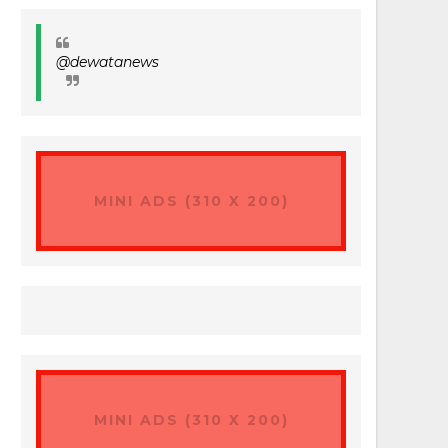
@dewatanews
MINI ADS (310 X 200)
MINI ADS (310 X 200)