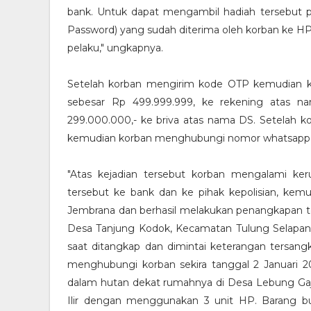
bank. Untuk dapat mengambil hadiah tersebut
Password) yang sudah diterima oleh korban ke HP
pelaku," ungkapnya.
Setelah korban mengirim kode OTP kemudian ko
sebesar Rp 499.999.999, ke rekening atas n
299.000.000,- ke briva atas nama DS. Setelah k
kemudian korban menghubungi nomor whatsapp te
"Atas kejadian tersebut korban mengalami ker
tersebut ke bank dan ke pihak kepolisian, kemud
Jembrana dan berhasil melakukan penangkapan te
Desa Tanjung Kodok, Kecamatan Tulung Selapan,
saat ditangkap dan dimintai keterangan ters
menghubungi korban sekira tanggal 2 Januari 20
dalam hutan dekat rumahnya di Desa Lebung Ga
Ilir dengan menggunakan 3 unit HP. Barang b