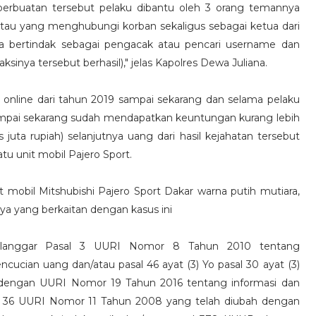
perbuatan tersebut pelaku dibantu oleh 3 orang temannya
tau yang menghubungi korban sekaligus sebagai ketua dari
a bertindak sebagai pengacak atau pencari username dan
aksinya tersebut berhasil)," jelas Kapolres Dewa Juliana.
online dari tahun 2019 sampai sekarang dan selama pelaku
ampai sekarang sudah mendapatkan keuntungan kurang lebih
 juta rupiah) selanjutnya uang dari hasil kejahatan tersebut
u unit mobil Pajero Sport.
t mobil Mitshubishi Pajero Sport Dakar warna putih mutiara,
ya yang berkaitan dengan kasus ini
melanggar Pasal 3 UURI Nomor 8 Tahun 2010 tentang
cian uang dan/atau pasal 46 ayat (3) Yo pasal 30 ayat (3)
dengan UURI Nomor 19 Tahun 2016 tentang informasi dan
asal 36 UURI Nomor 11 Tahun 2008 yang telah diubah dengan