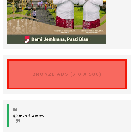
BRONZE ADS (310 X 500)
@dewatanews