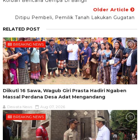
Korban Bencana Gempa Di Bangli
Older Article
Ditipu Pembeli, Pemilik Tanah Lakukan Gugatan
RELATED POST
BREAKING NEWS
Diikuti 16 Sawa, Wagub Giri Prasta Hadiri Ngaben
Massal Perdana Desa Adat Mengandang
Dewata News
Aug 07, 2026
BREAKING NEWS