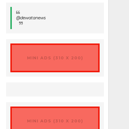
@dewatanews
MINI ADS (310 X 200)
MINI ADS (310 X 200)