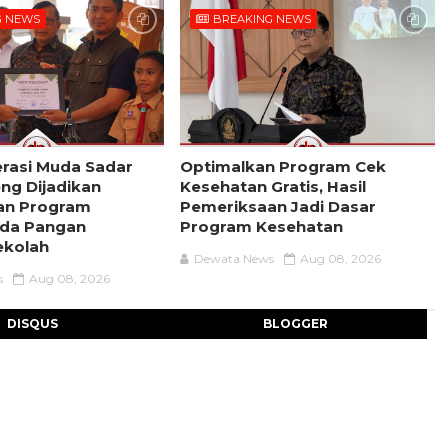
G NEWS
BREAKING NEWS
rasi Muda Sadar
Optimalkan Program Cek
eng Dijadikan
Kesehatan Gratis, Hasil
an Program
Pemeriksaan Jadi Dasar
da Pangan
Program Kesehatan
ekolah
Dewata News
Aug 08, 2026
s
Aug 08, 2026
DISQUS
BLOGGER