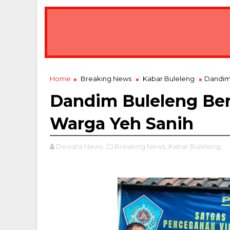
Home
Breaking News
Kabar Buleleng
Dandim
Dandim Buleleng Ber
Warga Yeh Sanih
Dewata News
Breaking News,
Kabar Buleleng,