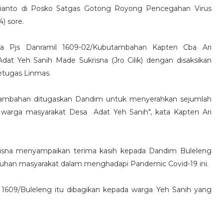
rianto di Posko Satgas Gotong Royong Pencegahan Virus
4) sore.
a Pjs Danramil 1609-02/Kubutambahan Kapten Cba Ari
at Yeh Sanih Made Sukrisna (Jro Cilik) dengan disaksikan
etugas Linmas.
utambahan ditugaskan Dandim untuk menyerahkan sejumlah
 warga masyarakat Desa Adat Yeh Sanih", kata Kapten Ari
risna menyampaikan terima kasih kepada Dandim Buleleng
utuhan masyarakat dalam menghadapi Pandemic Covid-19 ini.
 1609/Buleleng itu dibagikan kepada warga Yeh Sanih yang