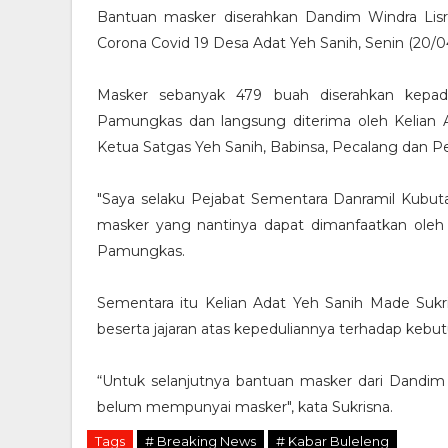
Bantuan masker diserahkan Dandim Windra Lis
Corona Covid 19 Desa Adat Yeh Sanih, Senin (20/0
Masker sebanyak 479 buah diserahkan kepad
Pamungkas dan langsung diterima oleh Kelian Ad
Ketua Satgas Yeh Sanih, Babinsa, Pecalang dan P
"Saya selaku Pejabat Sementara Danramil Kub
masker yang nantinya dapat dimanfaatkan oleh
Pamungkas.
Sementara itu Kelian Adat Yeh Sanih Made Suk
beserta jajaran atas kepeduliannya terhadap keb
“Untuk selanjutnya bantuan masker dari Dandim
belum mempunyai masker", kata Sukrisna.
Tags
# Breaking News
# Kabar Buleleng