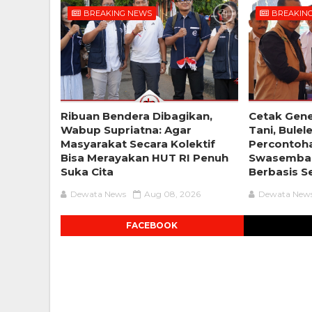
BREAKING NEWS
BREAKIN
Ribuan Bendera Dibagikan,
Cetak Gene
Wabup Supriatna: Agar
Tani, Bulel
Masyarakat Secara Kolektif
Percontoh
Bisa Merayakan HUT RI Penuh
Swasemba
Suka Cita
Berbasis S
Dewata News
Aug 08, 2026
Dewata New
FACEBOOK