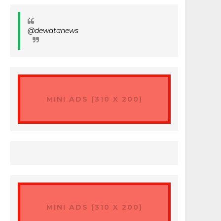
@dewatanews
MINI ADS (310 X 200)
MINI ADS (310 X 200)