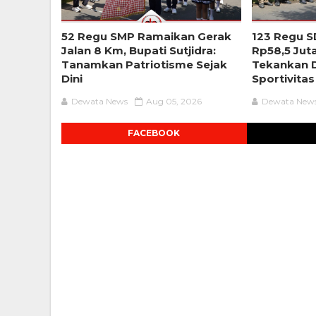
52 Regu SMP Ramaikan Gerak
123 Regu S
Jalan 8 Km, Bupati Sutjidra:
Rp58,5 Jut
Tanamkan Patriotisme Sejak
Tekankan D
Dini
Sportivitas
Dewata News
Aug 05, 2026
Dewata New
FACEBOOK