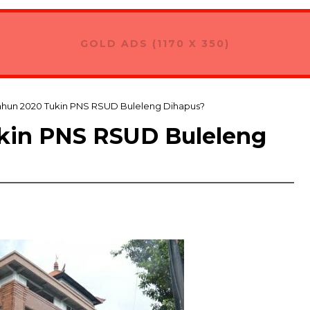
GOLD ADS (1170 X 350)
ahun 2020 Tukin PNS RSUD Buleleng Dihapus?
kin PNS RSUD Buleleng