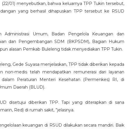
(22/01) menyebutkan, bahwa keluarnya TPP Tukin tersebut,
dangan yang berhasil dihapuskan TPP tersebut ke RSUD
sten Administrasi Umum, Badan Pengelola Keuangan dan
waian dan Pengembangan SDM (BKPSDM), Bagian Hukum
un alasan Pemkab Buleleng tidak menyediakan TPP Tukin.
leng, Gede Suyasa menjelaskan, TPP tidak diberikan kepada
n non-medis telah mendapatkan remunerasi dari layanan
 dalam Peraturan Menteri Kesehatan (Permenkes) RI, di
 Umum Daerah (BLUD).
D disetujui diberikan TPP. Tapi yang diterapkan di sana
arin, Red) di rumah sakit, ”jelasnya.
ngelolaan keuangan di RSUD dilakukan secara mandiri. Baik