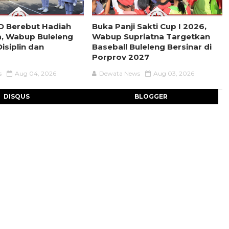
D Berebut Hadiah
Buka Panji Sakti Cup I 2026,
a, Wabup Buleleng
Wabup Supriatna Targetkan
isiplin dan
Baseball Buleleng Bersinar di
Porprov 2027
s
Aug 04, 2026
Dewata News
Aug 03, 2026
DISQUS
BLOGGER