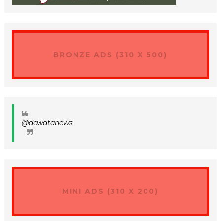
BRONZE ADS (310 X 500)
@dewatanews
MINI ADS (310 X 200)