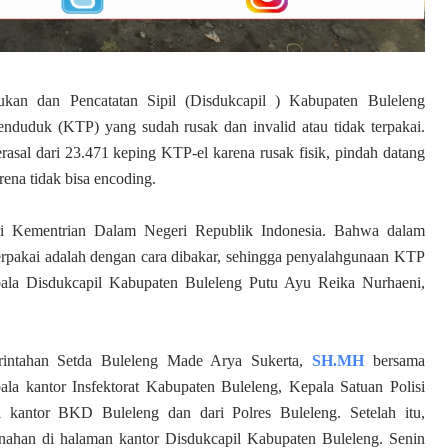
an dan Pencatatan Sipil (Disdukcapil ) Kabupaten Buleleng
duduk (KTP) yang sudah rusak dan invalid atau tidak terpakai.
asal dari 23.471 keping KTP-el karena rusak fisik, pindah datang
ena tidak bisa encoding.
ari Kementrian Dalam Negeri Republik Indonesia. Bahwa dalam
erpakai adalah dengan cara dibakar, sehingga penyalahgunaan KTP
epala Disdukcapil Kabupaten Buleleng Putu Ayu Reika Nurhaeni,
rintahan Setda Buleleng Made Arya Sukerta,
SH.MH
bersama
la kantor Insfektorat Kabupaten Buleleng, Kepala Satuan Polisi
 kantor BKD Buleleng dan dari Polres Buleleng. Setelah itu,
snahan di halaman kantor Disdukcapil Kabupaten Buleleng. Senin