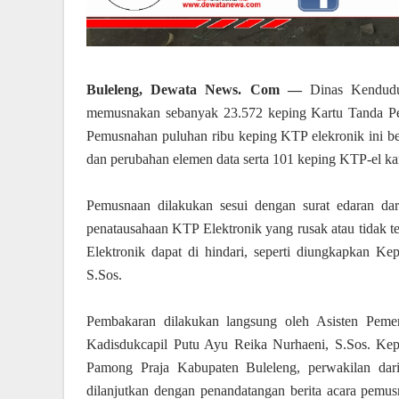
Buleleng, Dewata News. Com —
Dinas Kenduduk
memusnakan sebanyak 23.572 keping Kartu Tanda Pen
Pemusnahan puluhan ribu keping KTP elekronik ini ber
dan perubahan elemen data serta 101 keping KTP-el kar
Pemusnaan dilakukan sesui dengan surat edaran d
penatausahaan KTP Elektronik yang rusak atau tidak t
Elektronik dapat di hindari, seperti diungkapkan K
S.Sos.
Pembakaran dilakukan langsung oleh Asisten Peme
Kadisdukcapil Putu Ayu Reika Nurhaeni, S.Sos. Kepa
Pamong Praja Kabupaten Buleleng, perwakilan dari
dilanjutkan dengan penandatangan berita acara pemu