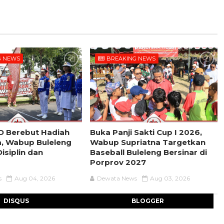
G NEWS
BREAKING NEWS
D Berebut Hadiah
Buka Panji Sakti Cup I 2026,
a, Wabup Buleleng
Wabup Supriatna Targetkan
isiplin dan
Baseball Buleleng Bersinar di
Porprov 2027
s
Aug 04, 2026
Dewata News
Aug 03, 2026
DISQUS
BLOGGER