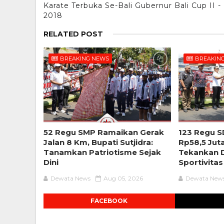
Karate Terbuka Se-Bali Gubernur Bali Cup II -
2018
RELATED POST
BREAKING NEWS
BREAKIN
52 Regu SMP Ramaikan Gerak
123 Regu S
Jalan 8 Km, Bupati Sutjidra:
Rp58,5 Jut
Tanamkan Patriotisme Sejak
Tekankan D
Dini
Sportivitas
Dewata News
Aug 05, 2026
Dewata New
FACEBOOK