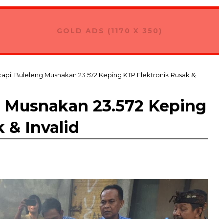
GOLD ADS (1170 X 350)
apil Buleleng Musnakan 23.572 Keping KTP Elektronik Rusak &
g Musnakan 23.572 Keping
 & Invalid