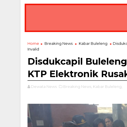
Home
Breaking News
Kabar Buleleng
Disdukc
Invalid
Disdukcapil Bulelen
KTP Elektronik Rusak
Dewata News
Breaking News,
Kabar Buleleng,