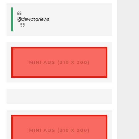
@dewatanews
MINI ADS (310 X 200)
MINI ADS (310 X 200)