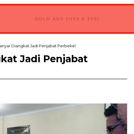
 Banjar untuk Permudah Pemetaan
GOLD ADS (1170 X 350)
ianyar Diangkat Jadi Penjabat Perbekel
kat Jadi Penjabat