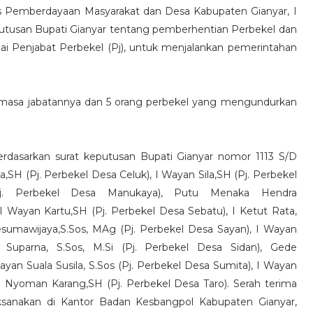
as Pemberdayaan Masyarakat dan Desa Kabupaten Gianyar, I
utusan Bupati Gianyar tentang pemberhentian Perbekel dan
ai Penjabat Perbekel (Pj), untuk menjalankan pemerintahan
 masa jabatannya dan 5 orang perbekel yang mengundurkan
erdasarkan surat keputusan Bupati Gianyar nomor 1113 S/D
,SH (Pj. Perbekel Desa Celuk), I Wayan Sila,SH (Pj. Perbekel
j. Perbekel Desa Manukaya), Putu Menaka Hendra
 Wayan Kartu,SH (Pj. Perbekel Desa Sebatu), I Ketut Rata,
sumawijaya,S.Sos, MAg (Pj. Perbekel Desa Sayan), I Wayan
Suparna, S.Sos, M.Si (Pj. Perbekel Desa Sidan), Gede
ayan Suala Susila, S.Sos (Pj. Perbekel Desa Sumita), I Wayan
I Nyoman Karang,SH (Pj. Perbekel Desa Taro). Serah terima
ksanakan di Kantor Badan Kesbangpol Kabupaten Gianyar,