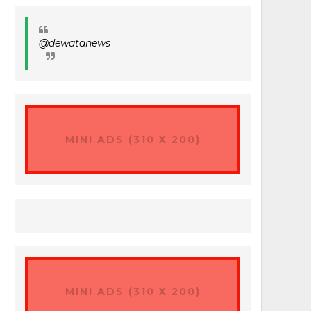
@dewatanews
MINI ADS (310 X 200)
MINI ADS (310 X 200)