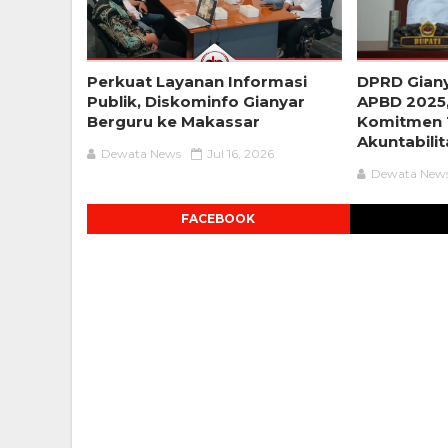
Perkuat Layanan Informasi
DPRD Gian
Publik, Diskominfo Gianyar
APBD 2025
Berguru ke Makassar
Komitmen 
Akuntabili
Dewata News
Jul 16, 2026
Dewata New
FACEBOOK