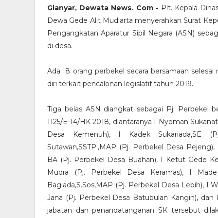
Gianyar, Dewata News. Com -
Plt. Kepala Din
Dewa Gede Alit Mudiarta menyerahkan Surat Kep
Pengangkatan Aparatur Sipil Negara (ASN) sebag
di desa.
Ada 8 orang perbekel secara bersamaan selesai
diri terkait pencalonan legislatif tahun 2019.
Tiga belas ASN diangkat sebagai Pj. Perbekel b
1125/E-14/HK 2018, diantaranya I Nyoman Sukanata
Desa Kemenuh), I Kadek Sukariada,SE (P
Sutawan,SSTP.,MAP (Pj. Perbekel Desa Pejeng), I
BA (Pj. Perbekel Desa Buahan), I Ketut Gede Ke
Mudra (Pj. Perbekel Desa Keramas), I Made 
Bagiada,S.Sos,MAP (Pj. Perbekel Desa Lebih), I W
Jana (Pj. Perbekel Desa Batubulan Kangin), dan 
jabatan dan penandatanganan SK tersebut dila