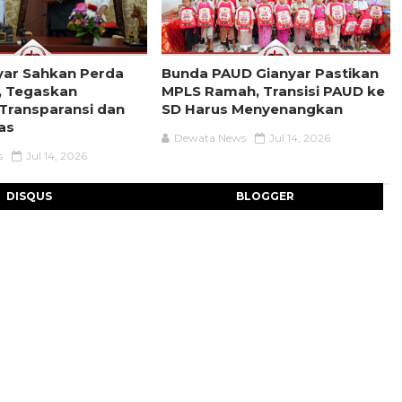
yar Sahkan Perda
Bunda PAUD Gianyar Pastikan
, Tegaskan
MPLS Ramah, Transisi PAUD ke
Transparansi dan
SD Harus Menyenangkan
tas
Dewata News
Jul 14, 2026
s
Jul 14, 2026
DISQUS
BLOGGER