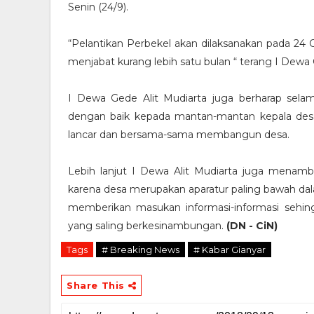
Senin (24/9).
“Pelantikan Perbekel akan dilaksanakan pada 24
menjabat kurang lebih satu bulan “ terang I Dewa 
I Dewa Gede Alit Mudiarta juga berharap selama
dengan baik kepada mantan-mantan kepala desa 
lancar dan bersama-sama membangun desa.
Lebih lanjut I Dewa Alit Mudiarta juga mena
karena desa merupakan aparatur paling bawah da
memberikan masukan informasi-informasi sehi
yang saling berkesinambungan.
(DN - CiN)
Tags
# Breaking News
# Kabar Gianyar
Share This