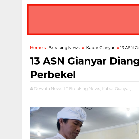
Posyandu di Bali Akan Diberi Nama Sesuai
BREAKING NEWS
Home
Breaking News
Kabar Gianyar
13 ASN G
13 ASN Gianyar Diang
Perbekel
Dewata News
Breaking News,
Kabar Gianyar,