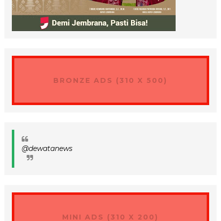
BRONZE ADS (310 X 500)
@dewatanews
MINI ADS (310 X 200)