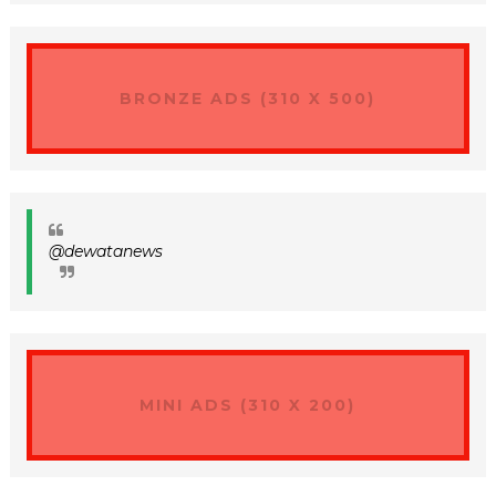
BRONZE ADS (310 X 500)
@dewatanews
MINI ADS (310 X 200)