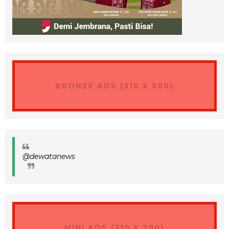
BRONZE ADS (310 X 500)
@dewatanews
MINI ADS (310 X 200)