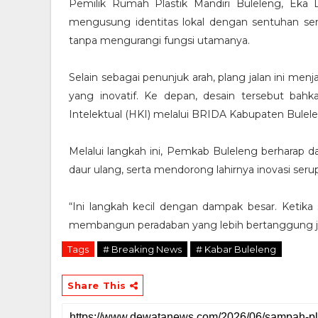
Pemilik Rumah Plastik Mandiri Buleleng, Ek
mengusung identitas lokal dengan sentuhan se
tanpa mengurangi fungsi utamanya.
Selain sebagai penunjuk arah, plang jalan ini men
yang inovatif. Ke depan, desain tersebut bah
Intelektual (HKI) melalui BRIDA Kabupaten Bulel
Melalui langkah ini, Pemkab Buleleng berharap
daur ulang, serta mendorong lahirnya inovasi seru
“Ini langkah kecil dengan dampak besar. Ketika 
membangun peradaban yang lebih bertanggung jaw
Tags
# Breaking News
# Kabar Buleleng
Share This