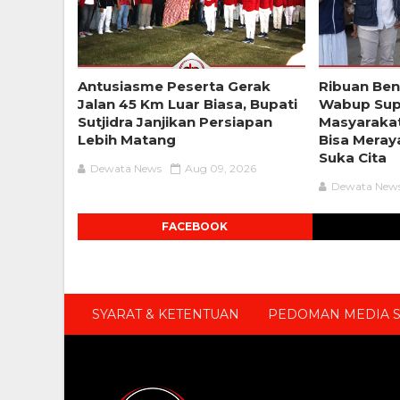
Antusiasme Peserta Gerak
Ribuan Ben
Jalan 45 Km Luar Biasa, Bupati
Wabup Supr
Sutjidra Janjikan Persiapan
Masyarakat
Lebih Matang
Bisa Meray
Suka Cita
Dewata News
Aug 09, 2026
Dewata New
FACEBOOK
SYARAT & KETENTUAN
PEDOMAN MEDIA S