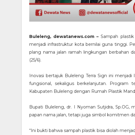
Buleleng, dewatanews.com –
Sampah plastik 
menjadi infrastruktur kota bernilai guna tingg
plang nama jalan ramah lingkungan berbahan daur
(25/6).
Inovasi bertajuk Buleleng Terra Sign ini menjad
fungsional, sekaligus berkelanjutan. Program
Kabupaten Buleleng dengan Rumah Plastik Mandir
Bupati Buleleng, dr. I Nyoman Sutjidra, Sp.OG,
papan nama jalan, tetapi juga simbol komitmen d
“Ini bukti bahwa sampah plastik bisa diolah menja