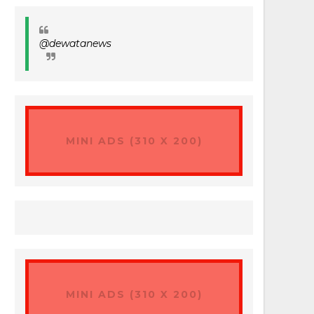
@dewatanews
MINI ADS (310 X 200)
MINI ADS (310 X 200)