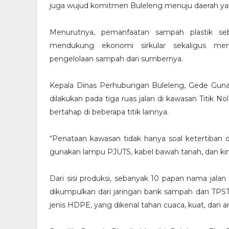
juga wujud komitmen Buleleng menuju daerah yang 
Menurutnya, pemanfaatan sampah plastik seb
mendukung ekonomi sirkular sekaligus men
pengelolaan sampah dari sumbernya.
Kepala Dinas Perhubungan Buleleng, Gede Gun
dilakukan pada tiga ruas jalan di kawasan Titik N
bertahap di beberapa titik lainnya.
“Penataan kawasan tidak hanya soal ketertiban 
gunakan lampu PJUTS, kabel bawah tanah, dan kini 
Dari sisi produksi, sebanyak 10 papan nama jala
dikumpulkan dari jaringan bank sampah dan TPST 
jenis HDPE, yang dikenal tahan cuaca, kuat, dan am