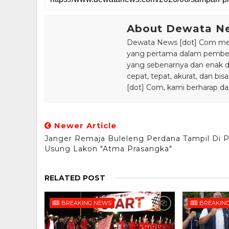
About Dewata N
Dewata News [dot] Com meru
yang pertama dalam pemberi
yang sebenarnya dan enak din
cepat, tepat, akurat, dan 
[dot] Com, kami berharap da
Newer Article
Janger Remaja Buleleng Perdana Tampil Di 
Usung Lakon "Atma Prasangka"
RELATED POST
BREAKING NEWS
BREAKIN