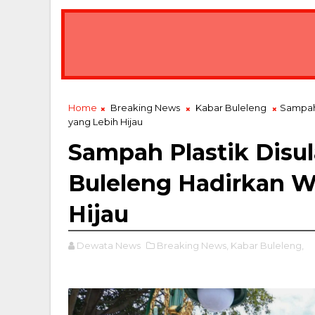
Home
Breaking News
Kabar Buleleng
Sampah 
yang Lebih Hijau
Sampah Plastik Disul
Buleleng Hadirkan W
Hijau
Dewata News
Breaking News,
Kabar Buleleng,