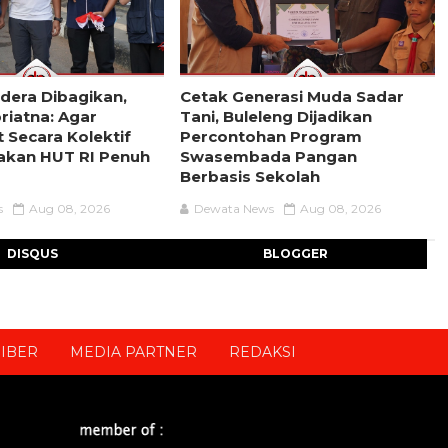
dera Dibagikan,
Cetak Generasi Muda Sadar
iatna: Agar
Tani, Buleleng Dijadikan
 Secara Kolektif
Percontohan Program
akan HUT RI Penuh
Swasembada Pangan
Berbasis Sekolah
s
Aug 08, 2026
Dewata News
Aug 08, 2026
DISQUS
BLOGGER
IBER
MEDIA PARTNER
REDAKSI