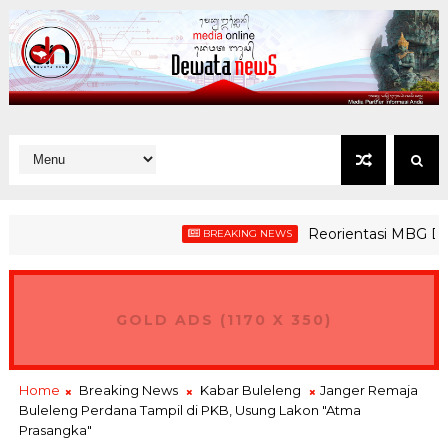
Reorientasi MBG Demi Me
BREAKING NEWS
ejuaraan Beladiri SAVIC Volume 1
GOLD ADS (1170 X 350)
Home
Breaking News
Kabar Buleleng
Janger Remaja
Buleleng Perdana Tampil di PKB, Usung Lakon "Atma
Prasangka"