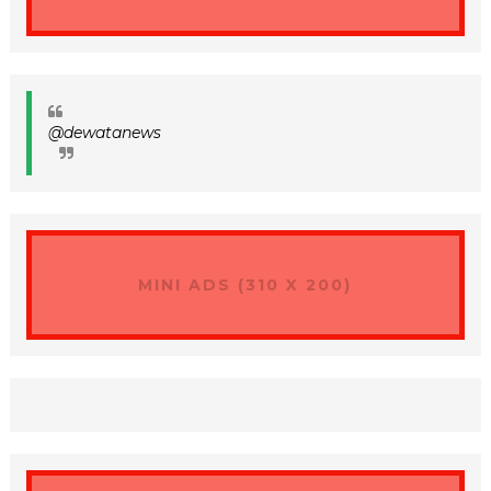
@dewatanews
MINI ADS (310 X 200)