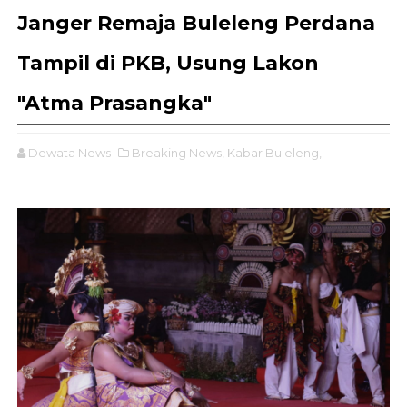
Janger Remaja Buleleng Perdana
Tampil di PKB, Usung Lakon
"Atma Prasangka"
Dewata News
Breaking News,
Kabar Buleleng,