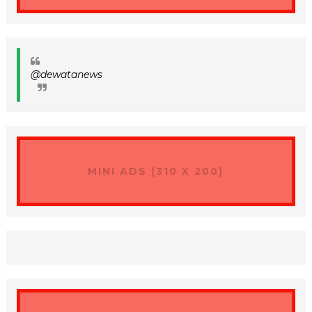
@dewatanews
MINI ADS (310 X 200)