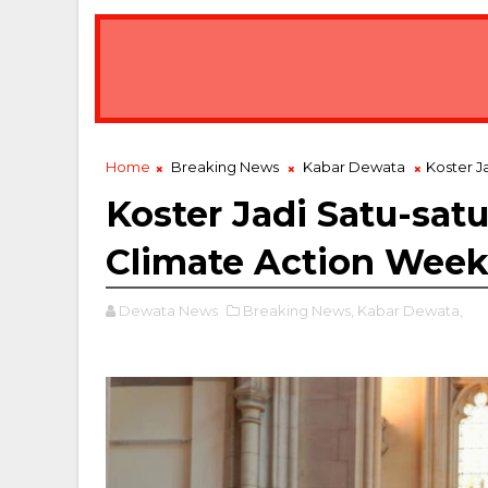
Home
Breaking News
Kabar Dewata
Koster J
Koster Jadi Satu-sat
Climate Action Week
Dewata News
Breaking News,
Kabar Dewata,