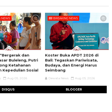
G NEWS
BREAKING NEWS
l “Bergerak dan
Koster Buka APDT 2026 di
sar Buleleng, Putri
Bali: Tegaskan Pariwisata,
rong Ketahanan
Budaya, dan Energi Harus
 Kepedulian Sosial
Seimbang
s
Aug 05, 2026
Dewata News
Aug 05, 2026
DISQUS
BLOGGER