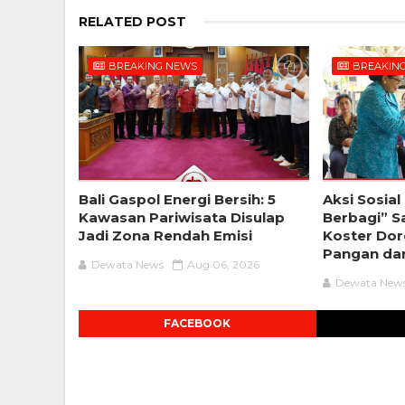
RELATED POST
BREAKING NEWS
BREAKIN
Bali Gaspol Energi Bersih: 5
Aksi Sosia
Kawasan Pariwisata Disulap
Berbagi” Sa
Jadi Zona Rendah Emisi
Koster Do
Pangan dan
Dewata News
Aug 06, 2026
Dewata New
FACEBOOK