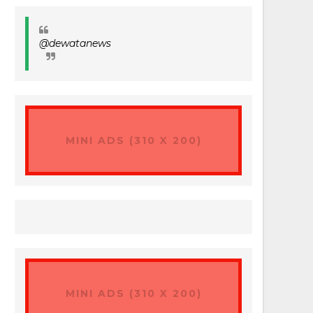
@dewatanews
MINI ADS (310 X 200)
MINI ADS (310 X 200)