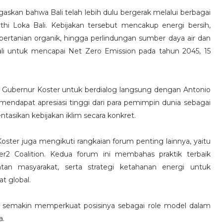
skan bahwa Bali telah lebih dulu bergerak melalui berbagai
rthi Loka Bali. Kebijakan tersebut mencakup energi bersih,
i, pertanian organik, hingga perlindungan sumber daya air dan
ali untuk mencapai Net Zero Emission pada tahun 2045, 15
 Gubernur Koster untuk berdialog langsung dengan Antonio
mendapat apresiasi tinggi dari para pemimpin dunia sebagai
ikan kebijakan iklim secara konkret.
 Koster juga mengikuti rangkaian forum penting lainnya, yaitu
r2 Coalition. Kedua forum ini membahas praktik terbaik
atan masyarakat, serta strategi ketahanan energi untuk
t global.
l ini semakin memperkuat posisinya sebagai role model dalam
a.