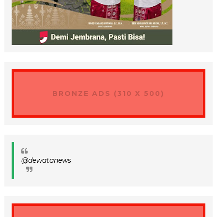
BRONZE ADS (310 X 500)
@dewatanews