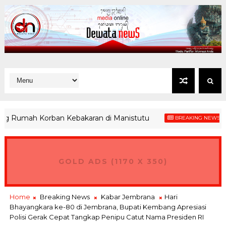
umah Korban Kebakaran di Manistutu
Belan
BREAKING NEWS
GOLD ADS (1170 X 350)
Home
Breaking News
Kabar Jembrana
Hari
Bhayangkara ke-80 di Jembrana, Bupati Kembang Apresiasi
Polisi Gerak Cepat Tangkap Penipu Catut Nama Presiden RI