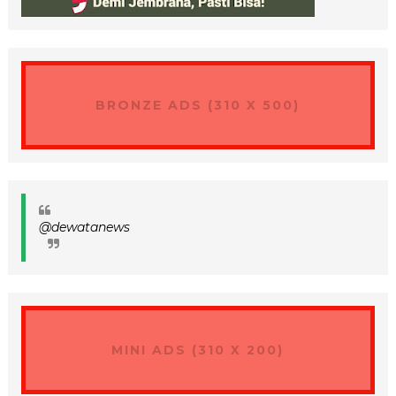
BRONZE ADS (310 X 500)
@dewatanews
MINI ADS (310 X 200)