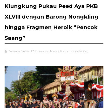
Klungkung Pukau Peed Aya PKB
XLVIII dengan Barong Nongkling
hingga Fragmen Heroik “Pencok
Saang”
Dewata News
Breaking News,
Kabar Klungkung,