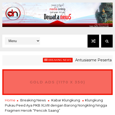
Antusiasme Peserta Gerak Ja
BREAKING NEWS
, Warga Sri Mandala Dauhwaru Kelola Sampah Organik Secara 
GOLD ADS (1170 X 350)
Home
Breaking News
Kabar Klungkung
Klungkung
Pukau Peed Aya PKB XLVIII dengan Barong Nongkling hingga
Fragmen Heroik “Pencok Saang”