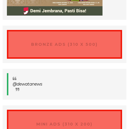
BRONZE ADS (310 X 500)
@dewatanews
MINI ADS (310 X 200)