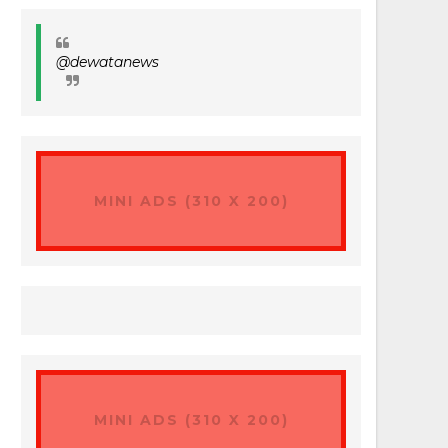
@dewatanews
MINI ADS (310 X 200)
MINI ADS (310 X 200)