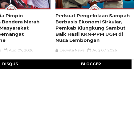
ria Pimpin
Perkuat Pengelolaan Sampah
 Bendera Merah
Berbasis Ekonomi Sirkular,
k Masyarakat
Pemkab Klungkung Sambut
Semangat
Baik Hasil KKN-PPM UGM di
sme
Nusa Lembongan
s
Aug 07, 2026
Dewata News
Aug 07, 2026
DISQUS
BLOGGER