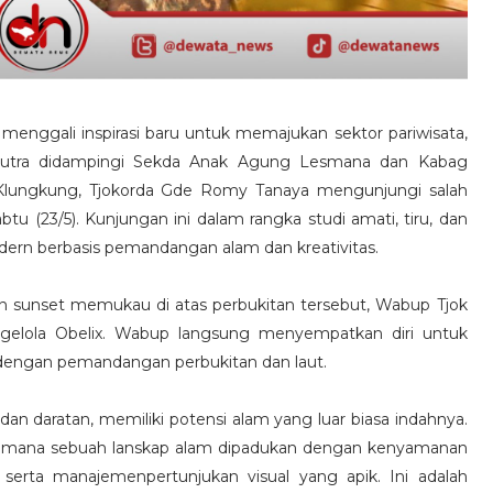
menggali inspirasi baru untuk memajukan sektor pariwisata,
 Putra didampingi Sekda Anak Agung Lesmana dan Kabag
Klungkung, Tjokorda Gde Romy Tanaya mengunjungi salah
abtu (23/5). Kunjungan ini dalam rangka studi amati, tiru, dan
dern berbasis pemandangan alam dan kreativitas.
n sunset memukau di atas perbukitan tersebut, Wabup Tjok
gelola Obelix. Wabup langsung menyempatkan diri untuk
is dengan pemandangan perbukitan dan laut.
an daratan, memiliki potensi alam yang luar biasa indahnya.
bagaimana sebuah lanskap alam dipadukan dengan kenyamanan
, serta manajemenpertunjukan visual yang apik. Ini adalah