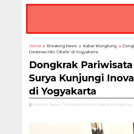
Gubernur Koster Tegaskan UMKM Jangan Pu
BREAKING NEWS
Home
Breaking News
Kabar Klungkung
Dongk
Destinasi Hits 'Obelix' di Yogyakarta
Dongkrak Pariwisat
Surya Kunjungi Inovas
di Yogyakarta
Dewata News
Breaking News,
Kabar Klungkung,