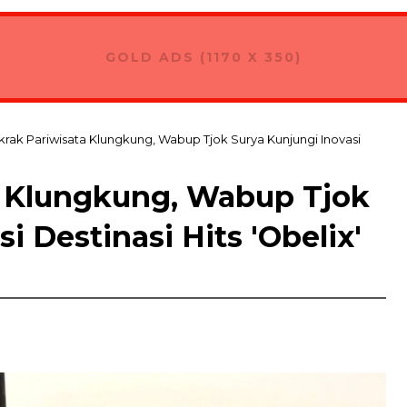
lang Bawa Dagangan dari Nusa Dua Eco Market
GOLD ADS (1170 X 350)
rak Pariwisata Klungkung, Wabup Tjok Surya Kunjungi Inovasi
a Klungkung, Wabup Tjok
i Destinasi Hits 'Obelix'