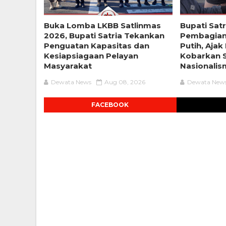
Buka Lomba LKBB Satlinmas
Bupati Sat
2026, Bupati Satria Tekankan
Pembagian
Penguatan Kapasitas dan
Putih, Aja
Kesiapsiagaan Pelayan
Kobarkan 
Masyarakat
Nasionali
Dewata News
Aug 08, 2026
Dewata New
FACEBOOK