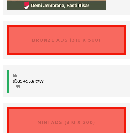
BRONZE ADS (310 X 500)
@dewatanews
MINI ADS (310 X 200)