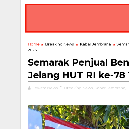
 GPEI, Gubernur Koster Ingin Bali Jadi Hub Ekspor Produk Nusan
Home
Breaking News
Kabar Jembrana
Semara
2023
Semarak Penjual Ben
Jelang HUT RI ke-78
Dewata News
Breaking News,
Kabar Jembrana,