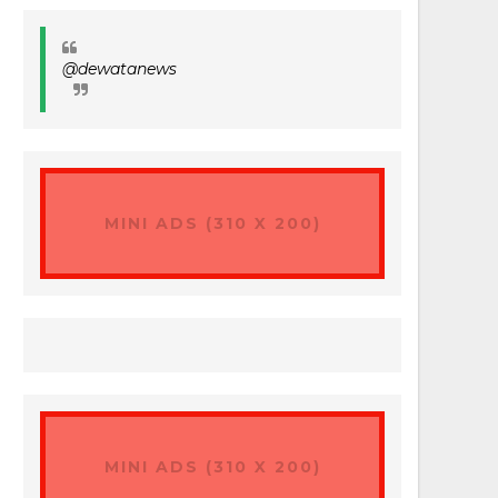
@dewatanews
MINI ADS (310 X 200)
MINI ADS (310 X 200)