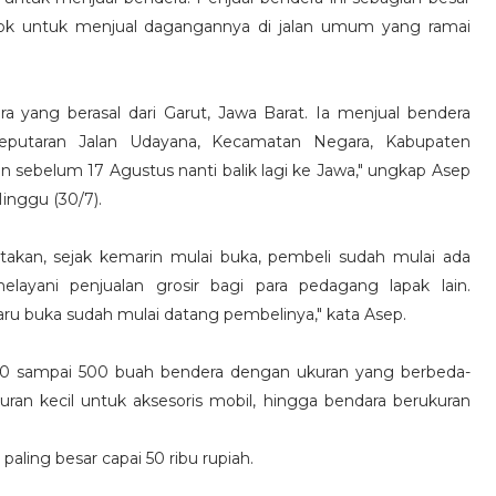
mpok untuk menjual dagangannya di jalan umum yang ramai
a yang berasal dari Garut, Jawa Barat. Ia menjual bendera
eputaran Jalan Udayana, Kecamatan Negara, Kabupaten
an sebelum 17 Agustus nanti balik lagi ke Jawa," ungkap Asep
inggu (30/7).
atakan, sejak kemarin mulai buka, pembeli sudah mulai ada
elayani penjualan grosir bagi para pedagang lapak lain.
baru buka sudah mulai datang pembelinya," kata Asep.
0 sampai 500 buah bendera dengan ukuran yang berbeda-
kuran kecil untuk aksesoris mobil, hingga bendara berukuran
aling besar capai 50 ribu rupiah.