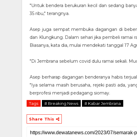
"Untuk bendera berukuran kecil dan sedang banya
35 ribu," terangnya.
Asep juga sempat membuka dagangan di beberapa 
dan Klungkung. Dalam sehari jika pembeli ramai ra
Biasanya, kata dia, mulai mendekati tanggal 17 A
"Di Jembrana sebelum covid dulu ramai sekali. Mud
Asep berharap dagangan benderanya habis terjual
"Iya selama masih berusaha, rejeki pasti ada, ya
berprofesi menjadi pedagang siomay.
Tags
# Breaking News
# Kabar Jembrana
Share This