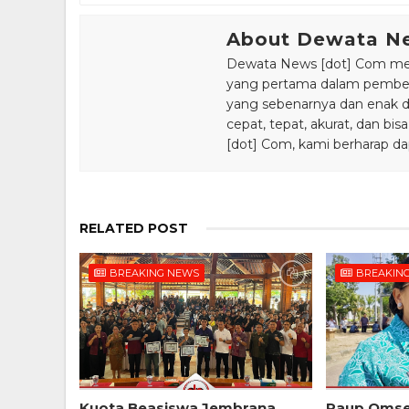
About Dewata N
Dewata News [dot] Com meru
yang pertama dalam pemberi
yang sebenarnya dan enak din
cepat, tepat, akurat, dan 
[dot] Com, kami berharap da
RELATED POST
BREAKING NEWS
BREAKIN
Kuota Beasiswa Jembrana
Raup Omse