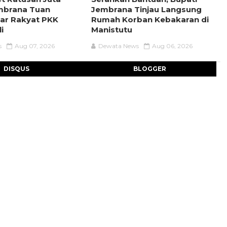
mbrana Tuan
Jembrana Tinjau Langsung
ar Rakyat PKK
Rumah Korban Kebakaran di
i
Manistutu
s
Aug 07, 2026
Dewata News
Aug 06, 2026
DISQUS
BLOGGER