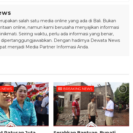
ews
pakan salah satu media online yang ada di Bali. Bukan
taan online, namun kami berusaha menyajikan informasi
ikmati. Seiring waktu, perlu ada informasi yang benar,
bisa dipertanggungjawabkan. Dengan hadirnya Dewata News
pat menjadi Media Partner Informasi Anda.
G NEWS
BREAKING NEWS
t Ratusan Juta
Serahkan Bantuan, Bupati