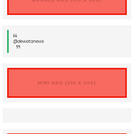
@dewatanews
MINI ADS (310 X 200)