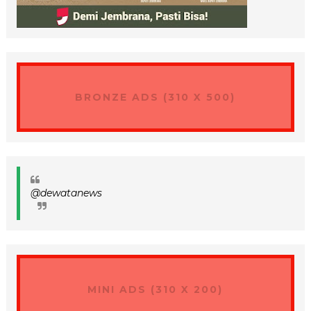
BRONZE ADS (310 X 500)
@dewatanews
MINI ADS (310 X 200)