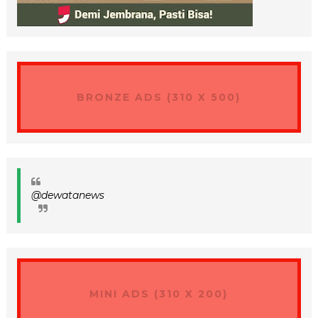
BRONZE ADS (310 X 500)
@dewatanews
MINI ADS (310 X 200)