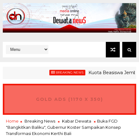
Kuota Beasiswa Jembrana Turu
BREAKING NEWS
EI, Gubernur Koster Ingin Bali Jadi Hub Ekspor Produk Nusantar
GOLD ADS (1170 X 350)
Home
Breaking News
Kabar Dewata
Buka FGD
"Bangkitkan Baliku", Gubernur Koster Sampaikan Konsep
Transformasi Ekonomi Kerthi Bali