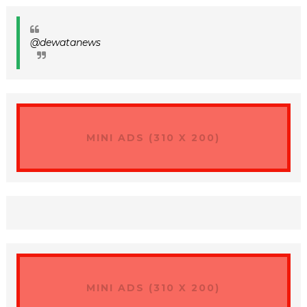
@dewatanews
MINI ADS (310 X 200)
MINI ADS (310 X 200)