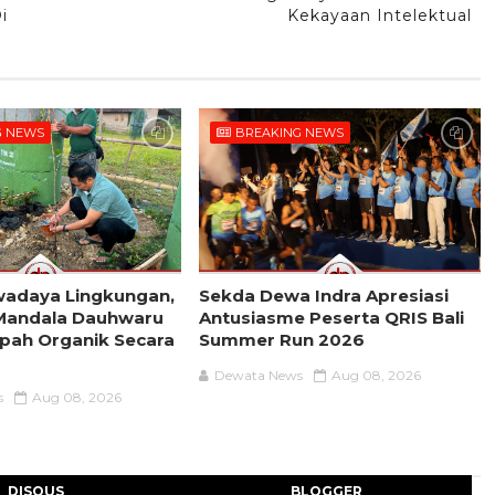
i
Kekayaan Intelektual
G NEWS
BREAKING NEWS
wadaya Lingkungan,
Sekda Dewa Indra Apresiasi
 Mandala Dauhwaru
Antusiasme Peserta QRIS Bali
pah Organik Secara
Summer Run 2026
Dewata News
Aug 08, 2026
s
Aug 08, 2026
DISQUS
BLOGGER