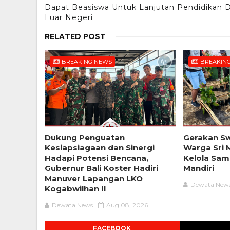
Dapat Beasiswa Untuk Lanjutan Pendidikan D
Luar Negeri
RELATED POST
BREAKING NEWS
BREAKIN
Dukung Penguatan
Gerakan S
Kesiapsiagaan dan Sinergi
Warga Sri
Hadapi Potensi Bencana,
Kelola Sam
Gubernur Bali Koster Hadiri
Mandiri
Manuver Lapangan LKO
Dewata New
Kogabwilhan II
Dewata News
Aug 08, 2026
FACEBOOK