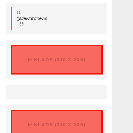
@dewatanews
MINI ADS (310 X 200)
MINI ADS (310 X 200)