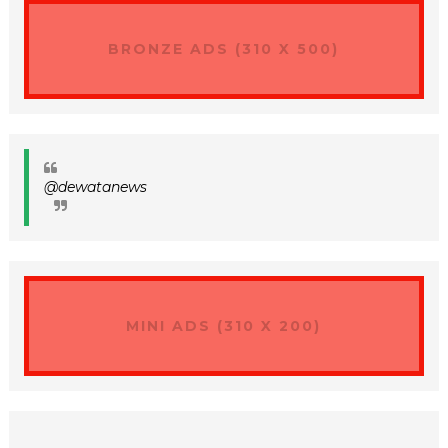
BRONZE ADS (310 X 500)
@dewatanews
MINI ADS (310 X 200)