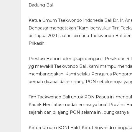
Badung Bali.
Ketua Umum Taekwondo Indonesia Bali Dr. Ir. Ana
Denpasar mengatakan “Kami bersyukur Tim Taekw
di Papua 2021 saat ini dimana Taekwondo Bali ber
Prikasih.
Prestasi Heni ini dilengkapi dengan 1 Perak dan 4 
yg mewakili Taekwondo Bali, kami mampu mendapa
membanggakan. Kami selaku Pengurus Pengprov TI
pernah dicapai dalam ajang PON sebelumnya yang 
Tim Taekwondo Bali untuk PON Papua ini mengukir
Kadek Heni atas medali emasnya buat Provinsi Bali
sejarah dan di ajang PON selama ini, pungkasnya.
Ketua Umum KONI Bali I Ketut Suwandi menguca