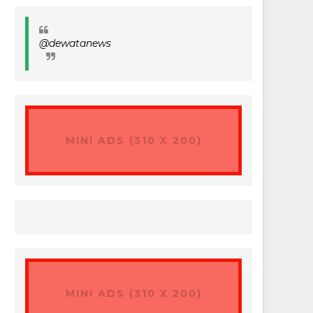
@dewatanews
MINI ADS (310 X 200)
MINI ADS (310 X 200)