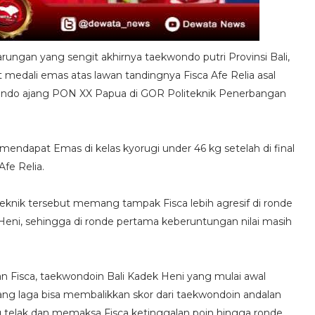
arungan yang sengit akhirnya taekwondo putri Provinsi Bali,
 medali emas atas lawan tandingnya Fisca Afe Relia asal
kwondo ajang PON XX Papua di GOR Politeknik Penerbangan
 mendapat Emas di kelas kyorugi under 46 kg setelah di final
fe Relia.
eknik tersebut memang tampak Fisca lebih agresif di ronde
ni, sehingga di ronde pertama keberuntungan nilai masih
 Fisca, taekwondoin Bali Kadek Heni yang mulai awal
ng laga bisa membalikkan skor dari taekwondoin andalan
 telak dan memaksa Fisca ketinggalan poin hingga ronde