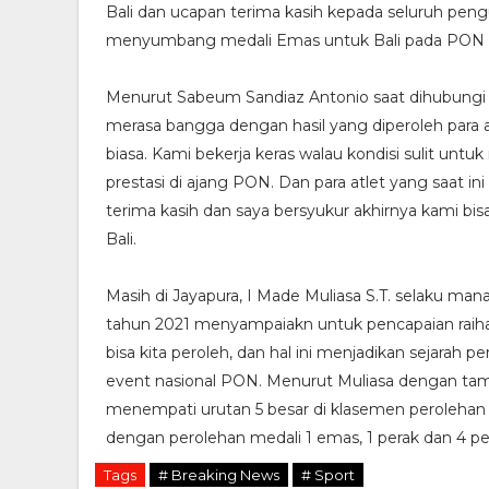
Bali dan ucapan terima kasih kepada seluruh peng
menyumbang medali Emas untuk Bali pada PON P
Menurut Sabeum Sandiaz Antonio saat dihubungi v
merasa bangga dengan hasil yang diperoleh para a
biasa. Kami bekerja keras walau kondisi sulit un
prestasi di ajang PON. Dan para atlet yang saat
terima kasih dan saya bersyukur akhirnya kami 
Bali.
Masih di Jayapura, I Made Muliasa S.T. selaku m
tahun 2021 menyampaiakn untuk pencapaian raiha
bisa kita peroleh, dan hal ini menjadikan sejarah 
event nasional PON. Menurut Muliasa dengan ta
menempati urutan 5 besar di klasemen perolehan 
dengan perolehan medali 1 emas, 1 perak dan 4 p
Tags
# Breaking News
# Sport