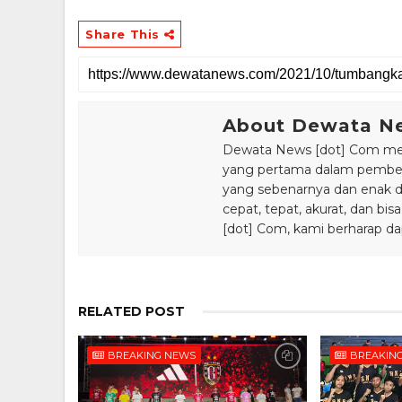
Share This
About Dewata N
Dewata News [dot] Com meru
yang pertama dalam pemberi
yang sebenarnya dan enak din
cepat, tepat, akurat, dan 
[dot] Com, kami berharap da
RELATED POST
BREAKING NEWS
BREAKIN