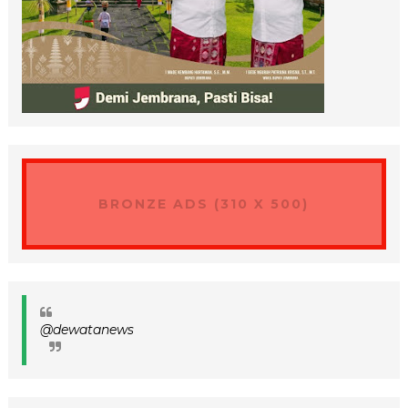
BRONZE ADS (310 X 500)
@dewatanews