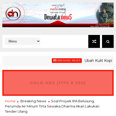
Ubah Kulit Kopi Jadi P
BREAKING NEWS
skan UMKM Jangan Pulang Bawa Dagangan dari Nusa Dua Eco 
GOLD ADS (1170 X 350)
Home
Breaking News
Soal Proyek IPA Belusung,
Perumda Air Minum Tirta Sewaka Dharma Akan Lakukan
Tender Ulang