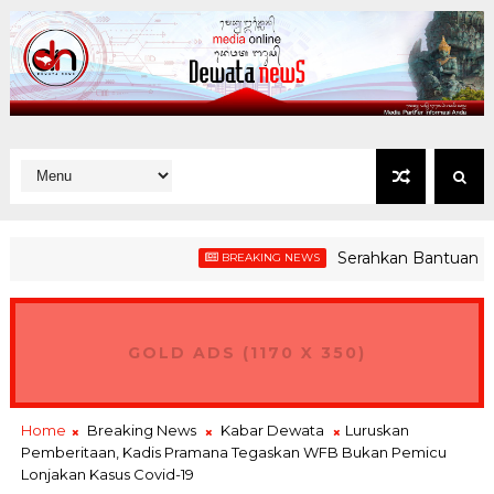
Serahkan Bantuan, Bupat
BREAKING NEWS
: 5 Kawasan Pariwisata Disulap Jadi Zona Rendah Emisi
GOLD ADS (1170 X 350)
Home
Breaking News
Kabar Dewata
Luruskan
Pemberitaan, Kadis Pramana Tegaskan WFB Bukan Pemicu
Lonjakan Kasus Covid-19