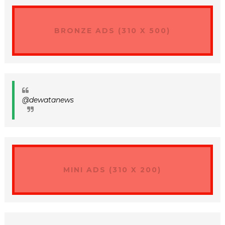
BRONZE ADS (310 X 500)
@dewatanews
MINI ADS (310 X 200)