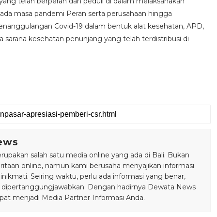
yang telah berperan dan peduli di dalam melaksanakan
pada masa pandemi Peran serta perusahaan hingga
penanggulangan Covid-19 dalam bentuk alat kesehatan, APD,
 sarana kesehatan penunjang yang telah terdistribusi di
ews
pakan salah satu media online yang ada di Bali. Bukan
taan online, namun kami berusaha menyajikan informasi
ikmati. Seiring waktu, perlu ada informasi yang benar,
bisa dipertanggungjawabkan. Dengan hadirnya Dewata News
pat menjadi Media Partner Informasi Anda.