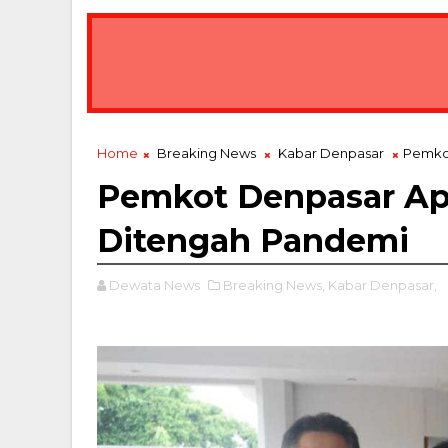
Home
Breaking News
Kabar Denpasar
Pemkot
Pemkot Denpasar Ap
Ditengah Pandemi
Dewata News
Breaking News,
Kabar Denpasar,