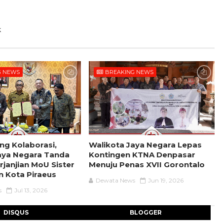
k
G NEWS
BREAKING NEWS
ng Kolaborasi,
Walikota Jaya Negara Lepas
aya Negara Tanda
Kontingen KTNA Denpasar
rjanjian MoU Sister
Menuju Penas XVII Gorontalo
n Kota Piraeus
Dewata News
Jun 19, 2026
s
Jul 13, 2026
DISQUS
BLOGGER