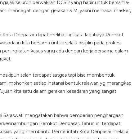
mengajak seluruh perwakilan DCSR yang hadir untuk bersama-
lam mencegah dengan gerakan 3 M, yakni memakai masker,
 Kota Denpasar dapat melihat aplikasi Jagabaya Pemkot
aspdaan kita bersama untuk selalu disiplin pada prokes.
a peningkatan kasus yang ada dengan kerja bersama dalam
akat.
 meskipun telah terdapat satgas tapi bisa membentuk
Kami mohonkan setiap instansi bentuk relawan yg merangkap
. Tujuan kita satu dalam gerakan kesadaran yang sangat
xmi Saraswati mengatakan bahwa pemberian penghargaan
berkesinambungan Pemkot Denpasar. Tahun ini terdapat
osiasi yang membantu Pemerintah Kota Denpasar melalui