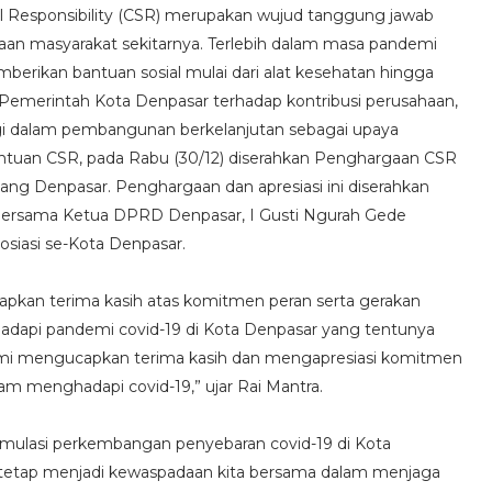
al Responsibility (CSR) merupakan wujud tanggung jawab
aan masyarakat sekitarnya. Terlebih dalam masa pandemi
berikan bantuan sosial mulai dari alat kesehatan hingga
Pemerintah Kota Denpasar terhadap kontribusi perusahaan,
gi dalam pembangunan berkelanjutan sebagai upaya
antuan CSR, pada Rabu (30/12) diserahkan Penghargaan CSR
ang Denpasar. Penghargaan dan apresiasi ini diserahkan
 bersama Ketua DPRD Denpasar, I Gusti Ngurah Gede
siasi se-Kota Denpasar.
pkan terima kasih atas komitmen peran serta gerakan
api pandemi covid-19 di Kota Denpasar yang tentunya
Kami mengucapkan terima kasih dan mengapresiasi komitmen
m menghadapi covid-19,” ujar Rai Mantra.
umulasi perkembangan penyebaran covid-19 di Kota
i tetap menjadi kewaspadaan kita bersama dalam menjaga