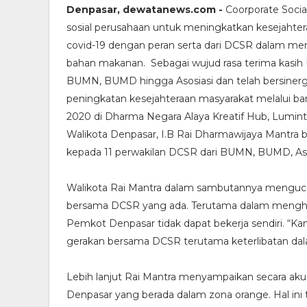
Denpasar, dewatanews.com -
Coorporate Soci
sosial perusahaan untuk meningkatkan kesejahter
covid-19 dengan peran serta dari DCSR dalam mem
bahan makanan. Sebagai wujud rasa terima kasih 
BUMN, BUMD hingga Asosiasi dan telah bersiner
peningkatan kesejahteraan masyarakat melalui b
2020 di Dharma Negara Alaya Kreatif Hub, Lumint
Walikota Denpasar, I.B Rai Dharmawijaya Mantra
kepada 11 perwakilan DCSR dari BUMN, BUMD, Aso
Walikota Rai Mantra dalam sambutannya menguca
bersama DCSR yang ada. Terutama dalam menghad
Pemkot Denpasar tidak dapat bekerja sendiri. “
gerakan bersama DCSR terutama keterlibatan dala
Lebih lanjut Rai Mantra menyampaikan secara ak
Denpasar yang berada dalam zona orange. Hal in