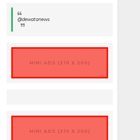
@dewatanews
MINI ADS (310 X 200)
MINI ADS (310 X 200)