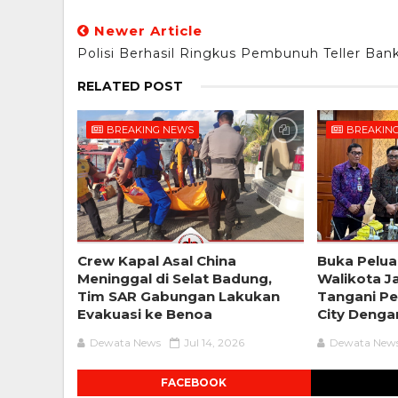
Newer Article
Polisi Berhasil Ringkus Pembunuh Teller Ban
RELATED POST
BREAKING NEWS
BREAKIN
Crew Kapal Asal China
Buka Pelua
Meninggal di Selat Badung,
Walikota J
Tim SAR Gabungan Lakukan
Tangani Pe
Evakuasi ke Benoa
City Denga
Dewata News
Jul 14, 2026
Dewata New
FACEBOOK