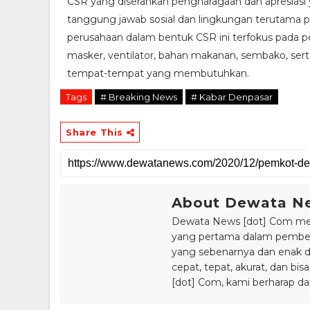
CSR yang diserahkan pengharagaan dan apresiasi 
tanggung jawab sosial dan lingkungan terutama 
perusahaan dalam bentuk CSR ini terfokus pada 
masker, ventilator, bahan makanan, sembako, serta
tempat-tempat yang membutuhkan.
Tags
# Breaking News
# Kabar Denpasar
Share This
About Dewata N
Dewata News [dot] Com meru
yang pertama dalam pemberi
yang sebenarnya dan enak din
cepat, tepat, akurat, dan 
[dot] Com, kami berharap da