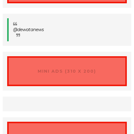
@dewatanews
MINI ADS (310 X 200)