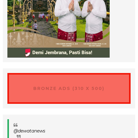
BRONZE ADS (310 X 500)
@dewatanews