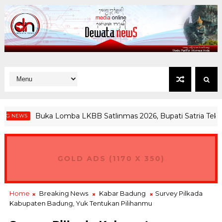
Buka Lomba LKBB Satlinmas 2026, Bupati Satria Tekankan
EWS
GOLD ADS (1170 X 350)
Home
Breaking News
Kabar Badung
Survey Pilkada
Kabupaten Badung, Yuk Tentukan Pilihanmu