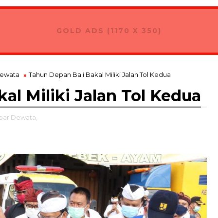
s Kontingan Pramuka Bali Menuju Jambore Nasional XII di Cibu
GOLD ADS (1170 X 350)
Dewata
Tahun Depan Bali Bakal Miliki Jalan Tol Kedua
al Miliki Jalan Tol Kedua
bar Dewata,