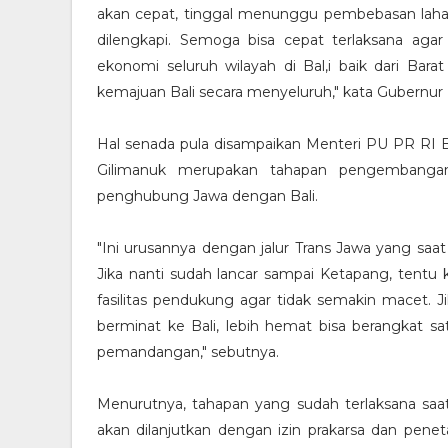
akan cepat, tinggal menunggu pembebasan lahan
dilengkapi. Semoga bisa cepat terlaksana ag
ekonomi seluruh wilayah di Bal,i baik dari Bara
kemajuan Bali secara menyeluruh," kata Gubernur 
Hal senada pula disampaikan Menteri PU PR RI 
Gilimanuk merupakan tahapan pengembangan
penghubung Jawa dengan Bali.
"Ini urusannya dengan jalur Trans Jawa yang saa
Jika nanti sudah lancar sampai Ketapang, tentu
fasilitas pendukung agar tidak semakin macet. J
berminat ke Bali, lebih hemat bisa berangkat sa
pemandangan," sebutnya.
Menurutnya, tahapan yang sudah terlaksana saat ini
akan dilanjutkan dengan izin prakarsa dan penet