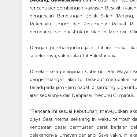
Badung, dewatanews.com -
Usai meninjau pen
rencana pengembangan Kawasan Besakih (Karang
pengerjaan Bendungan Belok Sidan (Petang, 
Pekerjaan Umum dan Perumahan Rakyat RI (
pembangunan infrastruktur Jalan Tol Mengwi - Gi
Dengan pembangunan jalan tol ini, maka akan
sebelumnya, yakni Jalan Tol Bali Mandara.
Di sela - sela peninjauan Gubernur Bali Waya
pengembangan jalan tol tersebut merupakan keb
terjadi pada jam - jam padat, di samping juga 
arah sebaliknya dari Denpasar menunu Gilimanuk.
"Rencana ini sesuai kebutuhan, mewujudkan akses
biaya. Saat normal sekarang ini waktu tempuh da
kendaraan besar bermuatan berat berjalan p
belakangnya lumayan panjang. Saya yakin, ini a