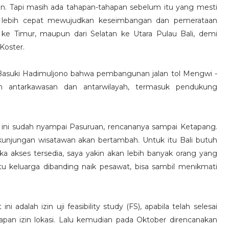
. Tapi masih ada tahapan-tahapan sebelum itu yang mesti
ar lebih cepat mewujudkan keseimbangan dan pemerataan
t ke Timur, maupun dari Selatan ke Utara Pulau Bali, demi
Koster.
Basuki Hadimuljono bahwa pembangunan jalan tol Mengwi -
 antarkawasan dan antarwilayah, termasuk pendukung
t ini sudah nyampai Pasuruan, rencananya sampai Ketapang.
 kunjungan wisatawan akan bertambah. Untuk itu Bali butuh
ika akses tersedia, saya yakin akan lebih banyak orang yang
tu keluarga dibanding naik pesawat, bisa sambil menikmati
 adalah izin uji feasibility study (FS), apabila telah selesai
apan izin lokasi. Lalu kemudian pada Oktober direncanakan