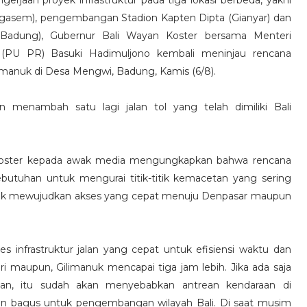
gerjaan proyek infrastruktur pada tiga lokasi berbeda, yakni
asem), pengembangan Stadion Kapten Dipta (Gianyar) dan
Badung), Gubernur Bali Wayan Koster bersama Menteri
PU PR) Basuki Hadimuljono kembali meninjau rencana
limanuk di Desa Mengwi, Badung, Kamis (6/8).
 menambah satu lagi jalan tol yang telah dimiliki Bali
n Koster kepada awak media mengungkapkan bahwa rencana
utuhan untuk mengurai titik-titik kemacetan yang sering
untuk mewujudkan akses yang cepat menuju Denpasar maupun
 infrastruktur jalan yang cepat untuk efisiensi waktu dan
ri maupun, Gilimanuk mencapai tiga jam lebih. Jika ada saja
elan, itu sudah akan menyebabkan antrean kendaraan di
kan bagus untuk pengembangan wilayah Bali. Di saat musim