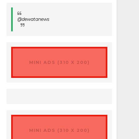
@dewatanews
MINI ADS (310 X 200)
MINI ADS (310 X 200)