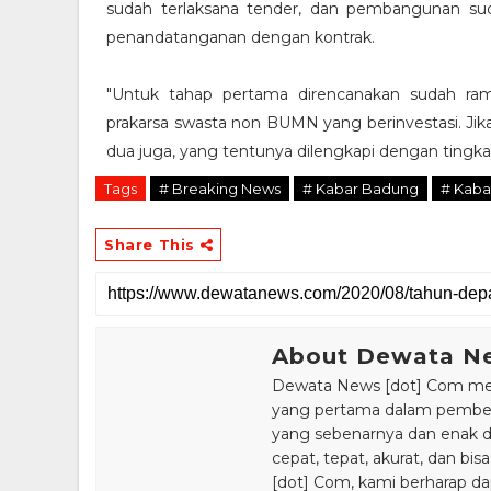
sudah terlaksana tender, dan pembangunan sud
penandatanganan dengan kontrak.
"Untuk tahap pertama direncanakan sudah r
prakarsa swasta non BUMN yang berinvestasi. Jika
dua juga, yang tentunya dilengkapi dengan tingk
Tags
# Breaking News
# Kabar Badung
# Kaba
Share This
About Dewata N
Dewata News [dot] Com meru
yang pertama dalam pemberi
yang sebenarnya dan enak din
cepat, tepat, akurat, dan 
[dot] Com, kami berharap da