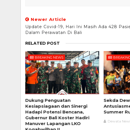
Newer Article
Update Covid-19, Hari Ini Masih Ada 428 Pasi
Dalam Perawatan Di Bali
RELATED POST
BREAKING NEWS
BREAKIN
Dukung Penguatan
Sekda Dewa
Kesiapsiagaan dan Sinergi
Antusiasme
Hadapi Potensi Bencana,
Summer Ru
Gubernur Bali Koster Hadiri
Dewata New
Manuver Lapangan LKO
Kogabwilhan II