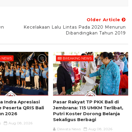
Older Article
en
Kecelakaan Lalu Lintas Pada 2020 Menurun
Dibandingkan Tahun 2019
G NEWS
BREAKING NEWS
 Indra Apresiasi
Pasar Rakyat TP PKK Bali di
 Peserta QRIS Bali
Jembrana: 115 UMKM Terlibat,
n 2026
Putri Koster Dorong Belanja
Sekaligus Berbagi
s
Aug 08, 2026
Dewata News
Aug 08, 2026