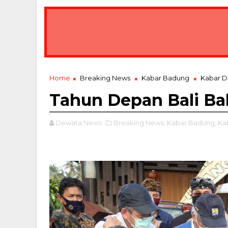
Bawa Misi Lingkungan, Gubernur Koster Lepa
BREAKING NEWS
Home
Breaking News
Kabar Badung
Kabar 
Tahun Depan Bali Bak
Dewata News
Breaking News,
Kabar Badung,
Ka