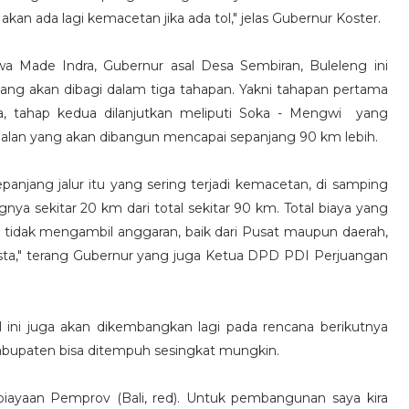
 akan ada lagi kemacetan jika ada tol," jelas Gubernur Koster.
wa Made Indra, Gubernur asal Desa Sembiran, Buleleng ini
 akan dibagi dalam tiga tahapan. Yakni tahapan pertama
oka, tahap kedua dilanjutkan meliputi Soka - Mengwi yang
l jalan yang akan dibangun mencapai sepanjang 90 km lebih.
sepanjang jalur itu yang sering terjadi kemacetan, di samping
ngnya sekitar 20 km dari total sekitar 90 km. Total biaya yang
kali tidak mengambil anggaran, baik dari Pusat maupun daerah,
ta," terang Gubernur yang juga Ketua DPD PDI Perjuangan
 ini juga akan dikembangkan lagi pada rencana berikutnya
kabupaten bisa ditempuh sesingkat mungkin.
ayaan Pemprov (Bali, red). Untuk pembangunan saya kira