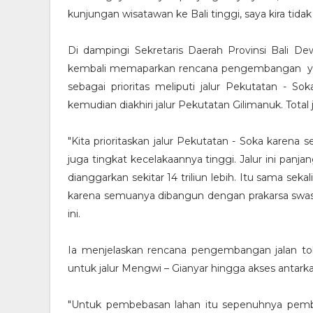
kunjungan wisatawan ke Bali tinggi, saya kira tidak
Di dampingi Sekretaris Daerah Provinsi Bali De
kembali memaparkan rencana pengembangan yang
sebagai prioritas meliputi jalur Pekutatan - S
kemudian diakhiri jalur Pekutatan Gilimanuk. Tota
"Kita prioritaskan jalur Pekutatan - Soka karena 
juga tingkat kecelakaannya tinggi. Jalur ini panja
dianggarkan sekitar 14 triliun lebih. Itu sama se
karena semuanya dibangun dengan prakarsa swas
ini.
Ia menjelaskan rencana pengembangan jalan tol
untuk jalur Mengwi – Gianyar hingga akses antar
"Untuk pembebasan lahan itu sepenuhnya pembi