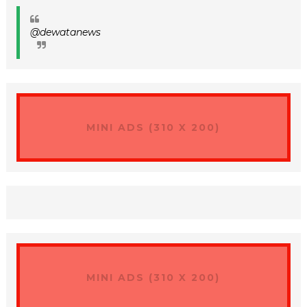
@dewatanews
MINI ADS (310 X 200)
MINI ADS (310 X 200)