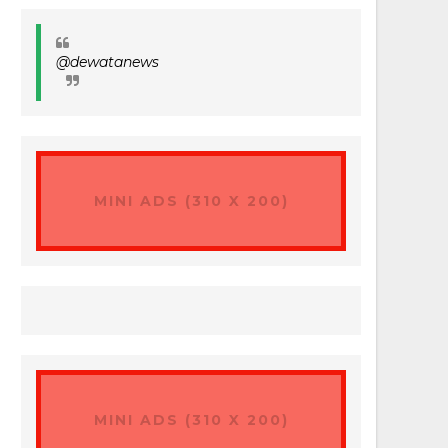
@dewatanews
MINI ADS (310 X 200)
MINI ADS (310 X 200)