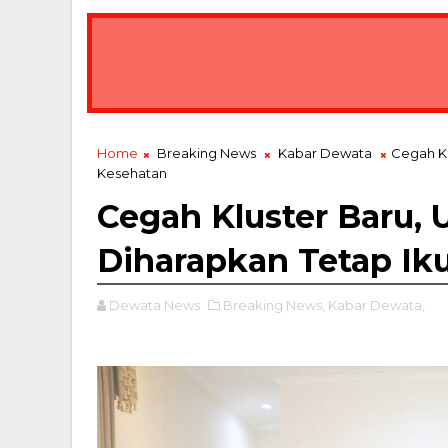
Home
Breaking News
Kabar Dewata
Cegah Kl
Kesehatan
Cegah Kluster Baru,
Diharapkan Tetap Iku
Dewata News
Breaking News,
Kabar Dewata,