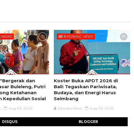
G NEWS
BREAKING NEWS
l “Bergerak dan
Koster Buka APDT 2026 di
sar Buleleng, Putri
Bali: Tegaskan Pariwisata,
rong Ketahanan
Budaya, dan Energi Harus
 Kepedulian Sosial
Seimbang
s
Aug 05, 2026
Dewata News
Aug 05, 2026
DISQUS
BLOGGER