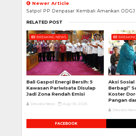
Newer Article
Satpol PP Denpasar Kembali Amankan ODGJ
RELATED POST
BREAKING NEWS
BREAKIN
Bali Gaspol Energi Bersih: 5
Aksi Sosia
Kawasan Pariwisata Disulap
Berbagi” Sa
Jadi Zona Rendah Emisi
Koster Do
Pangan dan
Dewata News
Aug 06, 2026
Dewata New
FACEBOOK