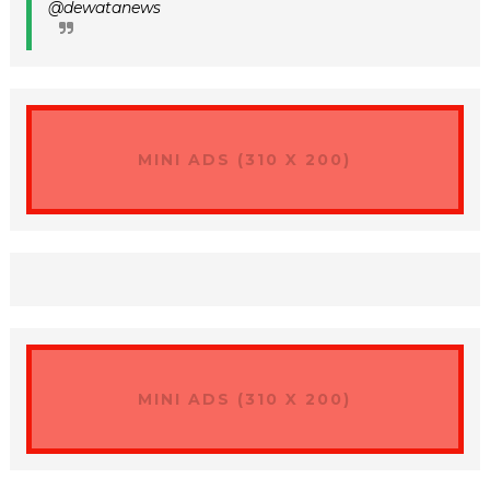
@dewatanews
MINI ADS (310 X 200)
MINI ADS (310 X 200)