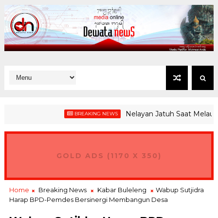
Nelayan Jatuh Saat Melaut di Pa
BREAKING NEWS
GOLD ADS (1170 X 350)
Home
Breaking News
Kabar Buleleng
Wabup Sutjidra
Harap BPD-Pemdes Bersinergi Membangun Desa