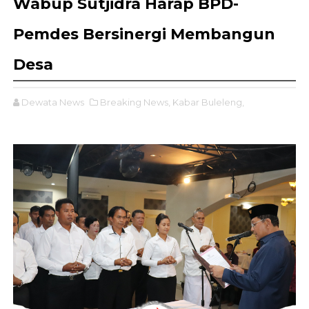
Wabup Sutjidra Harap BPD-
Pemdes Bersinergi Membangun
Desa
Dewata News
Breaking News,
Kabar Buleleng,