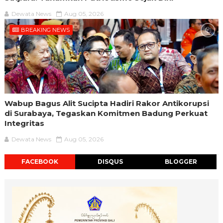
Dewata News
Aug 05, 2026
BREAKING NEWS
Wabup Bagus Alit Sucipta Hadiri Rakor Antikorupsi
di Surabaya, Tegaskan Komitmen Badung Perkuat
Integritas
Dewata News
Aug 05, 2026
FACEBOOK
DISQUS
BLOGGER