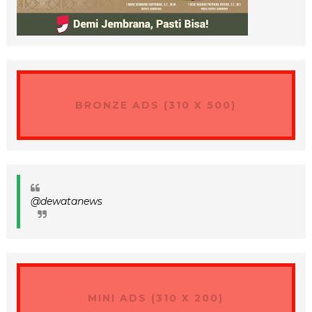
BRONZE ADS (310 X 500)
@dewatanews
MINI ADS (310 X 200)