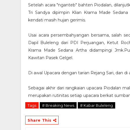
Setelah acara "nganteb" bahten Piodalan, dilan
Tri Sandya dipimpin Klian Krama Made Sedana
kendati masih hujan gerimis.
Usai acara persembahyangan bersama, salah se
Dapil Buleleng dari PDI Perjuangan, Ketut Roc
Krama Made Sedana Artha didampingi Jmk.Pu
Kawitan Pasek Gelgel.
Di awal Upacara dengan tarian Rejang Sari, dan di
Sebagai akhir dari rangkaian upacara Piodalan m
merupakan rutinitas setiap upacara berkat sumbang
Tags
# Breaking News
# Kabar Buleleng
Share This