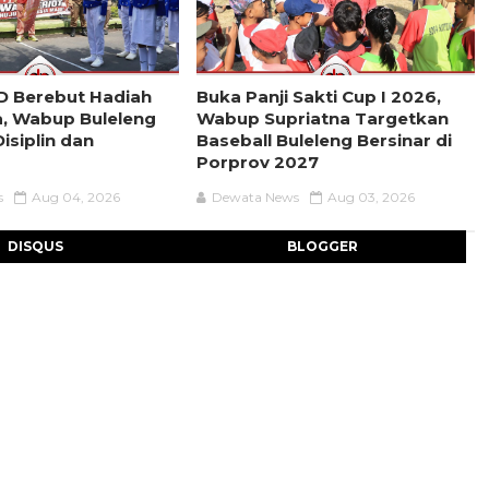
D Berebut Hadiah
Buka Panji Sakti Cup I 2026,
a, Wabup Buleleng
Wabup Supriatna Targetkan
isiplin dan
Baseball Buleleng Bersinar di
Porprov 2027
s
Aug 04, 2026
Dewata News
Aug 03, 2026
DISQUS
BLOGGER