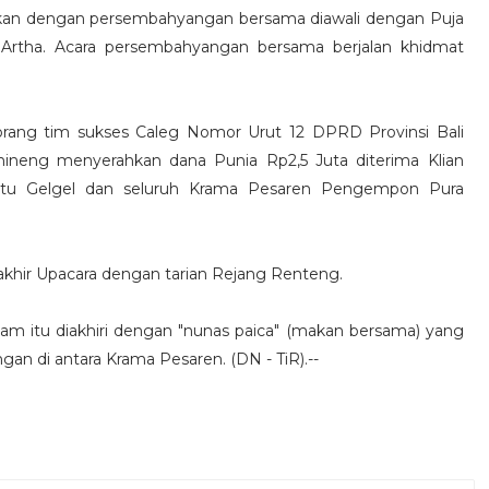
jutkan dengan persembahyangan bersama diawali dengan Puja
 Artha. Acara persembahyangan bersama berjalan khidmat
orang tim sukses Caleg Nomor Urut 12 DPRD Provinsi Bali
hineng menyerahkan dana Punia Rp2,5 Juta diterima Klian
tu Gelgel dan seluruh Krama Pesaren Pengempon Pura
 akhir Upacara dengan tarian Rejang Renteng.
alam itu diakhiri dengan "nunas paica" (makan bersama) yang
an di antara Krama Pesaren. (DN - TiR).--