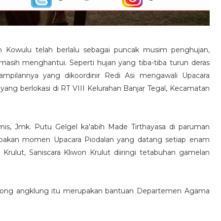
h Kowulu telah berlalu sebagai puncak musim penghujan,
masih menghantui. Seperti hujan yang tiba-tiba turun deras
nampilannya yang dikoordinir Redi Asi mengawali Upacara
yang berlokasi di RT VIII Kelurahan Banjar Tegal, Kecamatan
is, Jmk. Putu Gelgel ka'abih Made Tirthayasa di paruman
upakan momen Upacara Piodalan yang datang setiap enam
rulut, Saniscara Kliwon Krulut diiringi tetabuhan gamelan
n gong angklung itu merupakan bantuan Departemen Agama