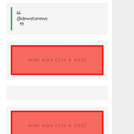
@dewatanews
MINI ADS (310 X 200)
MINI ADS (310 X 200)