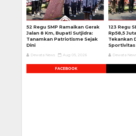
52 Regu SMP Ramaikan Gerak
123 Regu S
Jalan 8 Km, Bupati Sutjidra:
Rp58,5 Jut
Tanamkan Patriotisme Sejak
Tekankan D
Dini
Sportivitas
Dewata News
Aug 05, 2026
Dewata New
FACEBOOK