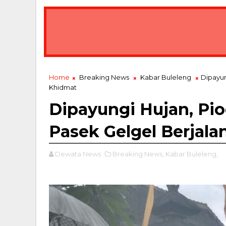
Home
Breaking News
Kabar Buleleng
Dipayun
Khidmat
Dipayungi Hujan, Pio
Pasek Gelgel Berjal
Dewata News
Breaking News,
Kabar Buleleng,