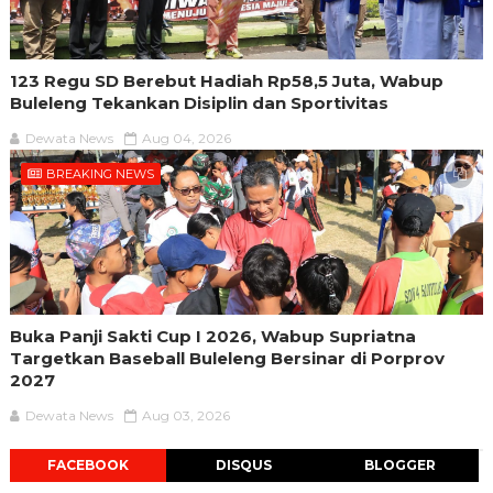
123 Regu SD Berebut Hadiah Rp58,5 Juta, Wabup
Buleleng Tekankan Disiplin dan Sportivitas
Dewata News
Aug 04, 2026
BREAKING NEWS
Buka Panji Sakti Cup I 2026, Wabup Supriatna
Targetkan Baseball Buleleng Bersinar di Porprov
2027
Dewata News
Aug 03, 2026
FACEBOOK
DISQUS
BLOGGER