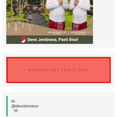
BRONZE ADS (310 X 500)
@dewatanews