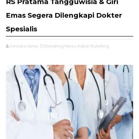
RS Pratama Tangguwisia & Giri
Emas Segera Dilengkapi Dokter
Spesialis
Dewata News
Breaking News,
Kabar Buleleng,