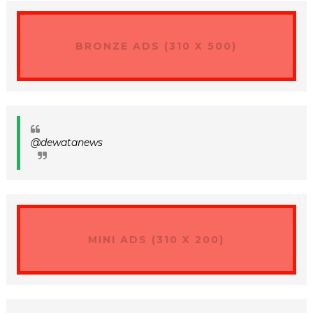
BRONZE ADS (310 X 500)
@dewatanews
MINI ADS (310 X 200)