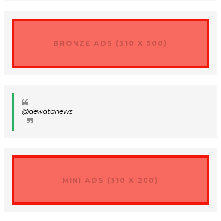
BRONZE ADS (310 X 500)
@dewatanews
MINI ADS (310 X 200)