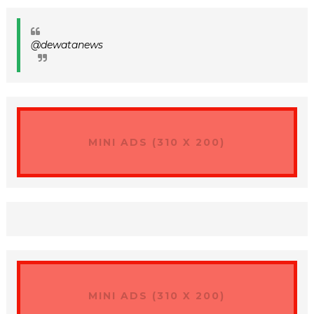
@dewatanews
MINI ADS (310 X 200)
MINI ADS (310 X 200)