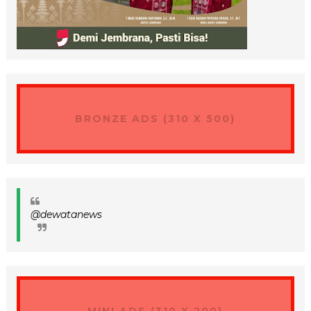
BRONZE ADS (310 X 500)
@dewatanews