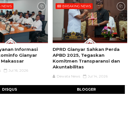
G NEWS
BREAKING NEWS
yanan Informasi
DPRD Gianyar Sahkan Perda
skominfo Gianyar
APBD 2025, Tegaskan
e Makassar
Komitmen Transparansi dan
Akuntabilitas
s
Jul 16, 2026
Dewata News
Jul 14, 2026
DISQUS
BLOGGER