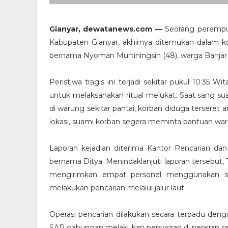
Gianyar, dewatanews.com —
Seorang perempuan
Kabupaten Gianyar, akhirnya ditemukan dalam kon
bernama Nyoman Murtiningsih (48), warga Banjar
Peristiwa tragis ini terjadi sekitar pukul 10.35
untuk melaksanakan ritual melukat. Saat sang 
di warung sekitar pantai, korban diduga terseret a
lokasi, suami korban segera meminta bantuan warg
Laporan kejadian diterima Kantor Pencarian dan
bernama Ditya. Menindaklanjuti laporan tersebut
mengirimkan empat personel menggunakan sat
melakukan pencarian melalui jalur laut.
Operasi pencarian dilakukan secara terpadu deng
SAR gabungan melakukan penyisiran di perairan seki