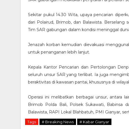
Sekitar pukul 14.30 Wita, upaya pencarian diper
dari Polairud, Brimob, dan Balawista. Berselang
Tim SAR gabungan dalam kondisi meninggal dunia, s
Jenazah korban kemudian dievakuasi mengguna
untuk penanganan lebih lanjut.
Kepala Kantor Pencarian dan Pertolongan Denp
seluruh unsur SAR yang terlibat. Ia juga mengi
beraktivitas di kawasan pantai, khususnya di wilaya
Operasi ini melibatkan berbagai unsur, antara l
Brimob Polda Bali, Polsek Sukawati, Babins
Balawista, RAPI Lokal Blahbatuh, PMI Gianyar, ser
Tags
# Breaking News
# Kabar Gianyar