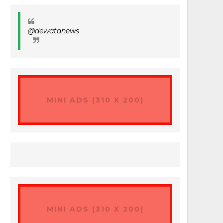
@dewatanews
MINI ADS (310 X 200)
MINI ADS (310 X 200)