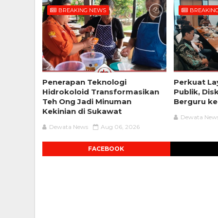
BREAKING NEWS
BREAKIN
Penerapan Teknologi
Perkuat La
Hidrokoloid Transformasikan
Publik, Di
Teh Ong Jadi Minuman
Berguru k
Kekinian di Sukawat
Dewata New
Dewata News
Aug 06, 2026
FACEBOOK