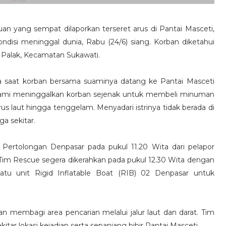
 yang sempat dilaporkan terseret arus di Pantai Masceti,
disi meninggal dunia, Rabu (24/6) siang. Korban diketahui
 Palak, Kecamatan Sukawati.
 Wita saat korban bersama suaminya datang ke Pantai Masceti
suami meninggalkan korban sejenak untuk membeli minuman
rus laut hingga tenggelam. Menyadari istrinya tidak berada di
a sekitar.
 Pertolongan Denpasar pada pukul 11.20 Wita dari pelapor
, Tim Rescue segera dikerahkan pada pukul 12.30 Wita dengan
u unit Rigid Inflatable Boat (RIB) 02 Denpasar untuk
an membagi area pencarian melalui jalur laut dan darat. Tim
tar lokasi kejadian serta sepanjang bibir Pantai Masceti.