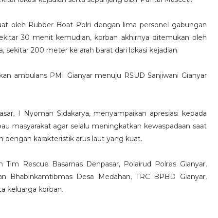
kuat oleh Rubber Boat Polri dengan lima personel gabungan
 sekitar 30 menit kemudian, korban akhirnya ditemukan oleh
ekitar 200 meter ke arah barat dari lokasi kejadian.
kan ambulans PMI Gianyar menuju RSUD Sanjiwani Gianyar
asar, I Nyoman Sidakarya, menyampaikan apresiasi kepada
mbau masyarakat agar selalu meningkatkan kewaspadaan saat
h dengan karakteristik arus laut yang kuat.
ain Tim Rescue Basarnas Denpasar, Polairud Polres Gianyar,
a dan Bhabinkamtibmas Desa Medahan, TRC BPBD Gianyar,
ta keluarga korban.