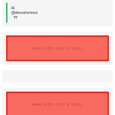
@dewatanews
MINI ADS (310 X 200)
MINI ADS (310 X 200)