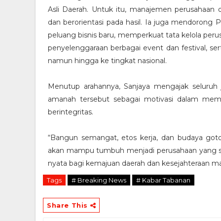
Asli Daerah. Untuk itu, manajemen perusahaan d
dan berorientasi pada hasil. Ia juga mendoron
peluang bisnis baru, memperkuat tata kelola pe
penyelenggaraan berbagai event dan festival, ser
namun hingga ke tingkat nasional.
Menutup arahannya, Sanjaya mengajak seluruh 
amanah tersebut sebagai motivasi dalam memba
berintegritas.
“Bangun semangat, etos kerja, dan budaya got
akan mampu tumbuh menjadi perusahaan yang seha
nyata bagi kemajuan daerah dan kesejahteraan m
Tags
# Breaking News
# Kabar Tabanan
Share This