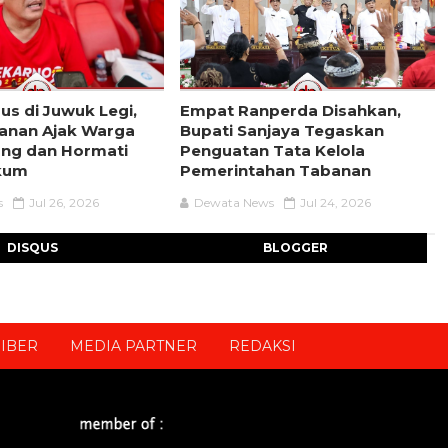
us di Juwuk Legi,
Empat Ranperda Disahkan,
anan Ajak Warga
Bupati Sanjaya Tegaskan
ang dan Hormati
Penguatan Tata Kelola
kum
Pemerintahan Tabanan
s
Jul 26, 2026
Dewata News
Jul 24, 2026
DISQUS
BLOGGER
IBER
MEDIA PARTNER
REDAKSI