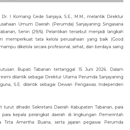
Dr. I Komang Gede Sanjaya, S.E., M.M., melantik Direktur
sahaan Umum Daerah (Perumda) Sanjayaning Singasana
anan, Senin (29/6). Pelantikan tersebut menjadi langkah
am memperkuat tata kelola perusahaan yang baik (Good
mpu dikelola secara profesional, sehat, dan berdaya saing
eputusan Bupati Tabanan tertanggal 15 Juni 2026. Dalam
 resmi dilantik sebagai Direktur Utama Perumda Sanjayaning
iguna, S.E. dilantik sebagai Dewan Pengawas Independen
turut dihadiri Sekretaris Daerah Kabupaten Tabanan, para
, para kepala perangkat daerah di lingkungan Pemerintah
 Tirta Amertha Buana, serta jajaran pegawai Perumda