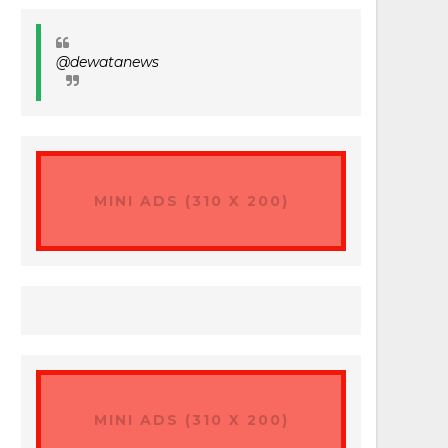
@dewatanews
MINI ADS (310 X 200)
MINI ADS (310 X 200)