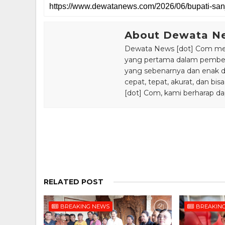
About Dewata N
Dewata News [dot] Com meru
yang pertama dalam pemberi
yang sebenarnya dan enak din
cepat, tepat, akurat, dan 
[dot] Com, kami berharap da
RELATED POST
BREAKING NEWS
BREAKIN