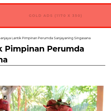
GOLD ADS (1170 X 350)
Sanjaya Lantik Pimpinan Perumda Sanjayaning Singasana
ik Pimpinan Perumda
na