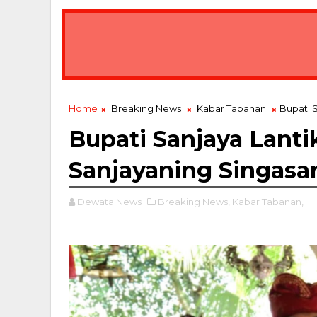
Home
Breaking News
Kabar Tabanan
Bupati 
Bupati Sanjaya Lant
Sanjayaning Singasa
Dewata News
Breaking News,
Kabar Tabanan,