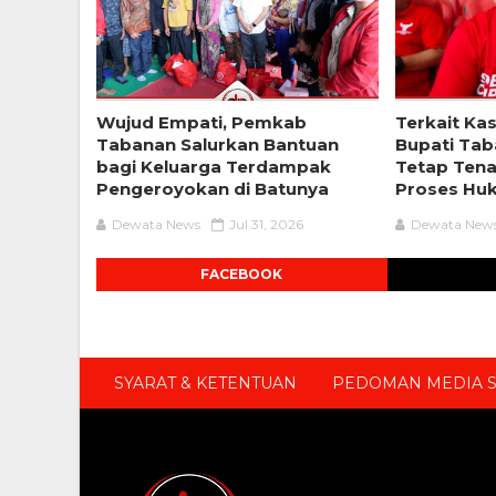
Wujud Empati, Pemkab
Terkait Kas
Tabanan Salurkan Bantuan
Bupati Tab
bagi Keluarga Terdampak
Tetap Ten
Pengeroyokan di Batunya
Proses Hu
Dewata News
Jul 31, 2026
Dewata New
FACEBOOK
SYARAT & KETENTUAN
PEDOMAN MEDIA S